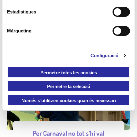
c
Parlem de les rutines a l'escola bressol.
i
Estadístiques
ó
d
+ Info
Màrqueting
e
c
o
Configuració
n
s
e
Permetre totes les cookies
n
t
Permetre la selecció
i
m
Només s’utilitzen cookies quan és necessari
e
n
t
Per Carnaval no tot s’hi val