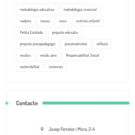
metodologia educativa
metodologia vivencial
nadons
nenes
nens
nutrició infantil
Petita Estelada
projecte educatiu
projecte psicopedagògic
psicomotricitat
reflexió
residus
residu zero
Responsabilitat Social
sostenibilitat
vivències
Contacte
Josep Ferrater i Mora, 2-4