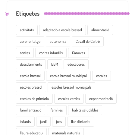
Etiquetes
activitats
adaptació a escola bressol
alimentació
aprenentatge
autonomia
Cavall de Cartró
contes
contes infantils
Cànoves
descobriments
EBM
educadores
escola bressol
escola bressol municipal
escoles
escoles bressol
escoles bressol municipals
escoles de primària
escoles verdes
experimentació
familiarització
famílies
hàbits saludables
infants
jardí
jocs
llar d'infants
lleure educatiu
materials naturals