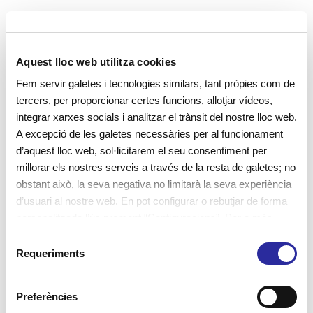
Aquest lloc web utilitza cookies
Fem servir galetes i tecnologies similars, tant pròpies com de
tercers, per proporcionar certes funcions, allotjar vídeos,
integrar xarxes socials i analitzar el trànsit del nostre lloc web.
A excepció de les galetes necessàries per al funcionament
d’aquest lloc web, sol·licitarem el seu consentiment per
millorar els nostres serveis a través de la resta de galetes; no
obstant això, la seva negativa no limitarà la seva experiència
d’usuari al nostre web. En pot configurar o rebutjar de forma
El valor educatiu de les coses
personalitzada l’ús prement “Configuracions”. Per a més
quotidianes a l’escola bressol
informació, pot consultar la nostra
Política de Galetes
.
S
Requeriments
e
l
Evidenciem el valor educatiu de la vida quotidiana
e
Preferències
c
en el desenvolupament i autonomia dels infants.