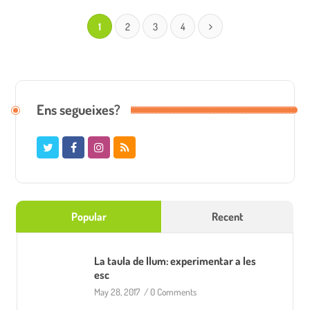
1
2
3
4
Ens segueixes?
Popular
Recent
La taula de llum: experimentar a les
esc
May 28, 2017
/
0 Comments