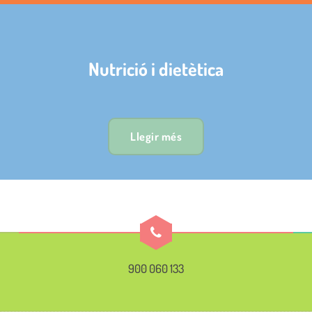
Nutrició i dietètica
Llegir més
900 060 133