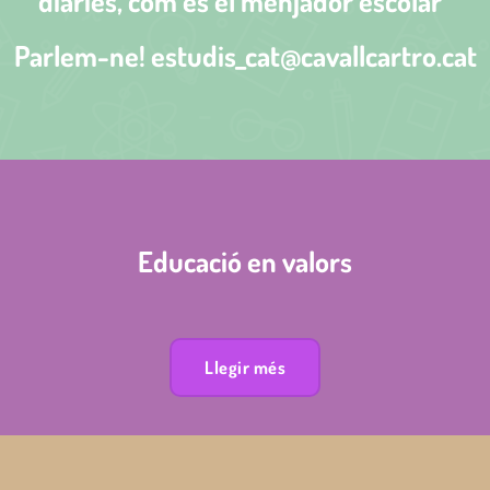
diàries, com és el menjador escolar”
Parlem-ne! estudis_cat@cavallcartro.cat
Educació en valors
Llegir més