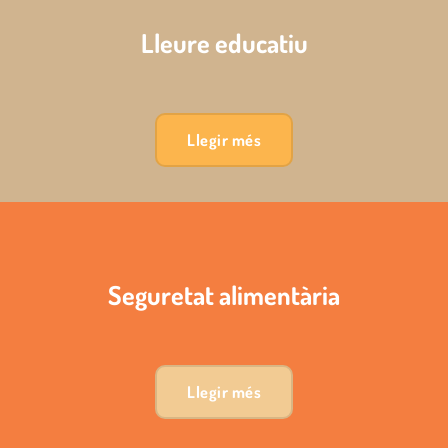
Lleure educatiu
Llegir més
Seguretat alimentària
Llegir més