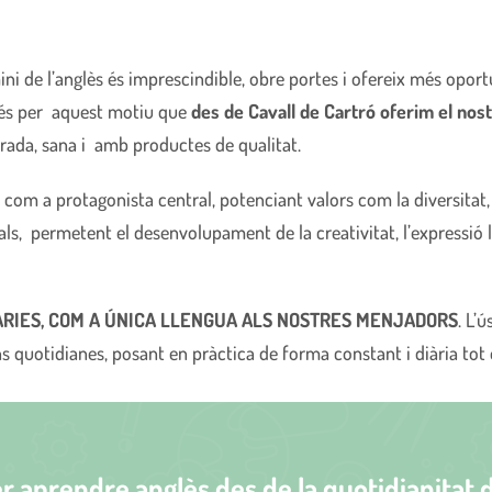
ni de l’anglès és imprescindible, obre portes i ofereix més oport
i és per aquest motiu que
des de Cavall de Cartró oferim el nost
ibrada, sana i amb productes de qualitat.
 com a protagonista central, potenciant valors com la diversitat, l
als, permetent el desenvolupament de la creativitat, l’expressió 
ÀRIES, COM A ÚNICA LLENGUA ALS NOSTRES MENJADORS
. L’
quotidianes, posant en pràctica de forma constant i diària tot e
er aprendre anglès des de la quotidianitat 