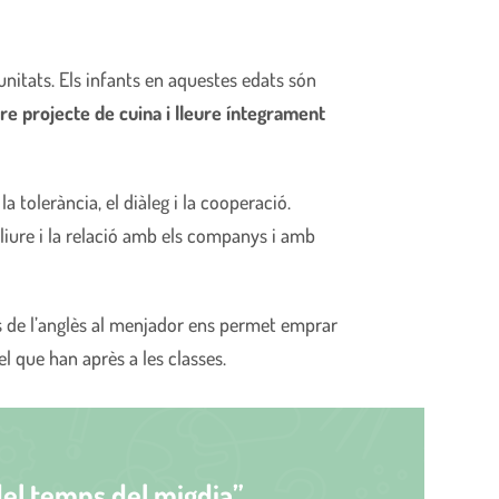
unitats. Els infants en aquestes edats són
re projecte de cuina i lleure íntegrament
a tolerància, el diàleg i la cooperació.
lliure i la relació amb els companys i amb
ús de l’anglès al menjador ens permet emprar
l que han après a les classes.
del temps del migdia”