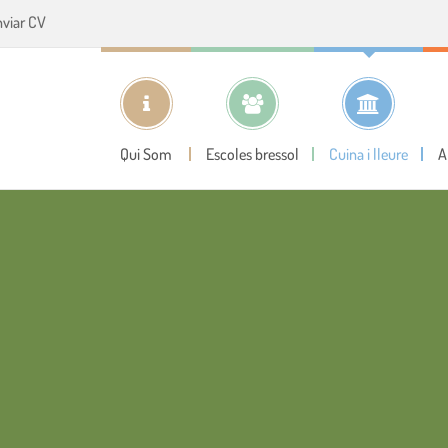
nviar CV
Qui Som
Escoles bressol
Cuina i lleure
A