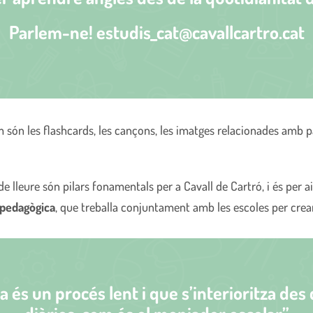
Parlem-ne! estudis_cat@cavallcartro.cat
són les flashcards, les cançons, les imatges relacionades amb pa
de lleure són pilars fonamentals per a Cavall de Cartró, i és per 
ó pedagògica
, que treballa conjuntament amb les escoles per crear
 és un procés lent i que s’interioritza des d