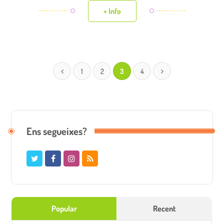
+ Info
1
2
3
4
Ens segueixes?
Popular
Recent