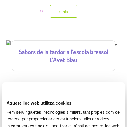
+ Info
Sabors de la tardor a l’escola bressol
L’Avet Blau
Sabors de la tardor. Els infants de l’EBM Avet blau,
de l’Ajuntament de Vallgorguina, els han descobert a
través d’una proposta d’experimentació molt
Aquest lloc web utilitza cookies
llaminera. Les famílies han col·laborat portant
Fem servir galetes i tecnologies similars, tant pròpies com de
carbasses, moniatos, castanyes, mandarines,
tercers, per proporcionar certes funcions, allotjar vídeos,
magranes, taronges, etc.
integrar xarxes socials i analitzar el trànsit del nostre lloc web.