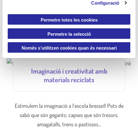
Configuració
n
solucions.
s
e
Permetre totes les cookies
n
+ Info
t
Permetre la selecció
i
m
Només s’utilitzen cookies quan és necessari
e
n
Imaginació i creativitat amb
t
materials reciclats
Estimulem la imaginació a l'escola bressol! Pots de
sabó que són gegants; capses que són tresors,
amagatalls, trens o pastissos...