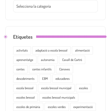
Etiquetes
activitats
adaptació a escola bressol
alimentació
aprenentatge
autonomia
Cavall de Cartró
contes
contes infantils
Cànoves
descobriments
EBM
educadores
escola bressol
escola bressol municipal
escoles
escoles bressol
escoles bressol municipals
escoles de primària
escoles verdes
experimentació