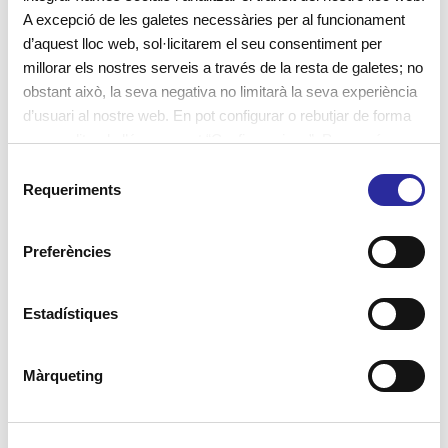
A excepció de les galetes necessàries per al funcionament
d’aquest lloc web, sol·licitarem el seu consentiment per
+ Info
millorar els nostres serveis a través de la resta de galetes; no
obstant això, la seva negativa no limitarà la seva experiència
d’usuari al nostre web. En pot configurar o rebutjar de forma
personalitzada l’ús prement “Configuracions”. Per a més
informació, pot consultar la nostra
Política de Galetes
.
S
Requeriments
e
Què és el joc heurístic a l’escola
l
bressol?
e
Preferències
c
c
i
Estadístiques
Què és el joc heurístic? Consisteix bàsicament en
ó
guiar de forma natural cap als descobriments, fent
d
Màrqueting
servir la creativitat, la "prova i error" i la capacitat
e
innata que tenim totes les persones, i entre ells
c
o
també els més petits de la casa, per trobar