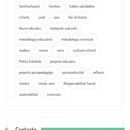
familiarització
famílies
hàbits saludables
infants
jardí
jocs
llar d'infants
lleure educatiu
materials naturals
metodologia educativa
metodologia vivencial
nadons
nenes
nens
nutrició infantil
Petita Estelada
projecte educatiu
projecte psicopedagògic
psicomotricitat
reflexió
residus
residu zero
Responsabilitat Social
sostenibilitat
vivències
Contacte