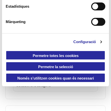
c
i
Estadístiques
ó
d
L’adaptació a l’escola bres
Màrqueting
e
Sep 13, 2018
/
0 Comments
c
o
Configuració
n
s
e
Permetre totes les cookies
Categories
n
t
Permetre la selecció
i
Categories
m
Només s’utilitzen cookies quan és necessari
e
n
t