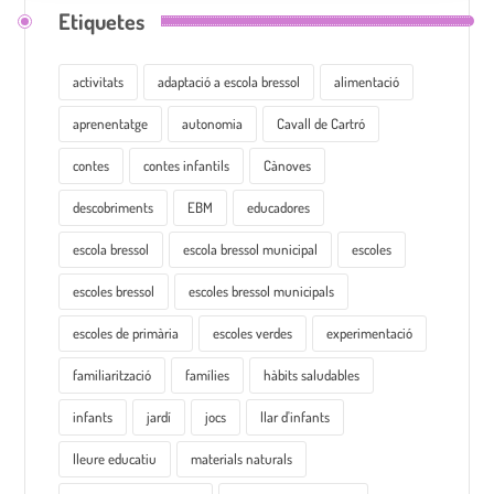
Etiquetes
activitats
adaptació a escola bressol
alimentació
aprenentatge
autonomia
Cavall de Cartró
contes
contes infantils
Cànoves
descobriments
EBM
educadores
escola bressol
escola bressol municipal
escoles
escoles bressol
escoles bressol municipals
escoles de primària
escoles verdes
experimentació
familiarització
famílies
hàbits saludables
infants
jardí
jocs
llar d'infants
lleure educatiu
materials naturals