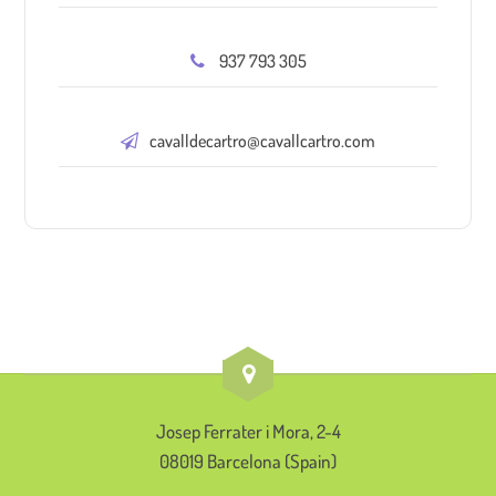
937 793 305
cavalldecartro@cavallcartro.com
Josep Ferrater i Mora, 2-4
08019 Barcelona (Spain)