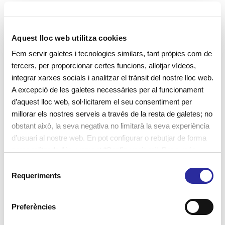
Aquest lloc web utilitza cookies
Fem servir galetes i tecnologies similars, tant pròpies com de
Ens segueixes?
tercers, per proporcionar certes funcions, allotjar vídeos,
integrar xarxes socials i analitzar el trànsit del nostre lloc web.
A excepció de les galetes necessàries per al funcionament
d’aquest lloc web, sol·licitarem el seu consentiment per
millorar els nostres serveis a través de la resta de galetes; no
obstant això, la seva negativa no limitarà la seva experiència
d’usuari al nostre web. En pot configurar o rebutjar de forma
Popular
Recent
personalitzada l’ús prement “Configuracions”. Per a més
informació, pot consultar la nostra
Política de Galetes
.
S
Requeriments
La taula de llum: experimentar a les
e
esc
l
May 28, 2017
/
0 Comments
e
Preferències
c
Apr 18, 2017
/
0 Comments