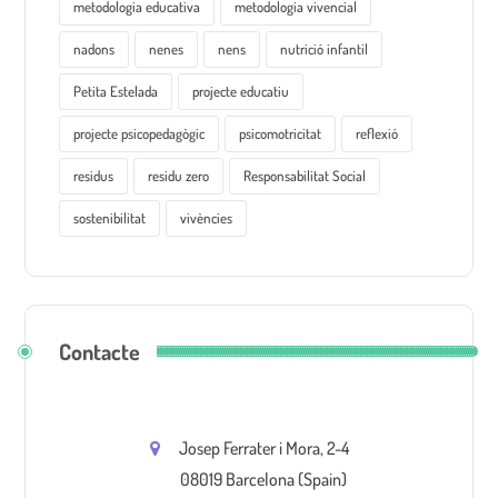
metodologia educativa
metodologia vivencial
nadons
nenes
nens
nutrició infantil
Petita Estelada
projecte educatiu
projecte psicopedagògic
psicomotricitat
reflexió
residus
residu zero
Responsabilitat Social
sostenibilitat
vivències
Contacte
Josep Ferrater i Mora, 2-4
08019 Barcelona (Spain)