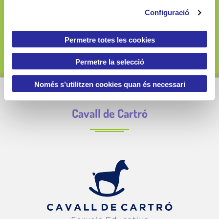
o
Configuració
n
s
e
Permetre totes les cookies
n
t
Permetre la selecció
i
m
Només s’utilitzen cookies quan és necessari
e
n
Cavall de Cartró
t