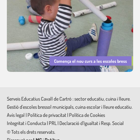
Comença el nou curs a les escoles bress
Serveis Educatius Cavall de Cartró : sector educatiu, cuina i lleure.
Gestió d'escoles bressol municipals, cuina escolar i lleure educatiu.
Avís legal
|
Política de privacitat
|
Política de Cookies
Integritat i Conducta
|
PRL
|
Declaració d'Igualtat i Resp. Social
©
Tots els drets reservats.
Dissenyat per
LMC
i
Patitus