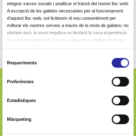
integrar xarxes socials i analitzar el trànsit del nostre lloc web.
A excepció de les galetes necessàries per al funcionament
d’aquest lloc web, sol·licitarem el seu consentiment per
millorar els nostres serveis a través de la resta de galetes; no
obstant això, la seva negativa no limitarà la seva experiència
d’usuari al nostre web. En pot configurar o rebutjar de forma
personalitzada l’ús prement “Configuracions”. Per a més
informació, pot consultar la nostra
Política de Galetes
.
S
Requeriments
e
l
e
Preferències
Josep Ferrater i Mora, 2-4
c
08019 Barcelona (Spain)
c
i
Estadístiques
ó
d
Màrqueting
e
900 060 133
c