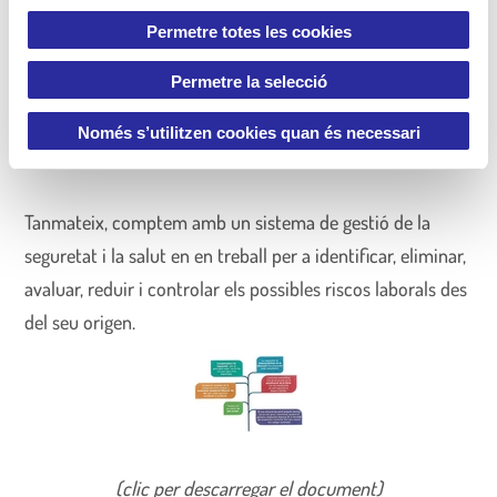
e
Permetre totes les cookies
n
t
Permetre la selecció
i
m
Només s’utilitzen cookies quan és necessari
(clic per descarregar el document)
e
n
t
Tanmateix, comptem amb un sistema de gestió de la
seguretat i la salut en en treball per a identificar, eliminar,
avaluar, reduir i controlar els possibles riscos laborals des
del seu origen.
(clic per descarregar el document)