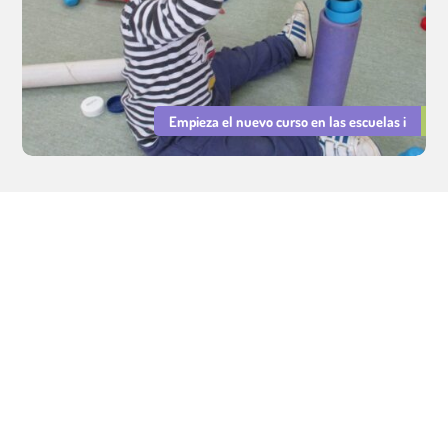
Empieza el nuevo curso en las escuelas i
Servicios Educativos Cavall de Cartró. Gestión de escuelas
infantiles municipales.
Aviso legal
|
Política de Privacidad
|
Política de Cookies
Integridad y Conducta
|
PRL
|
Declaración de Igualdad y Resp.
Social
©
Tots els drets reservats.
Dissenyat per
LMC
i
Patitus