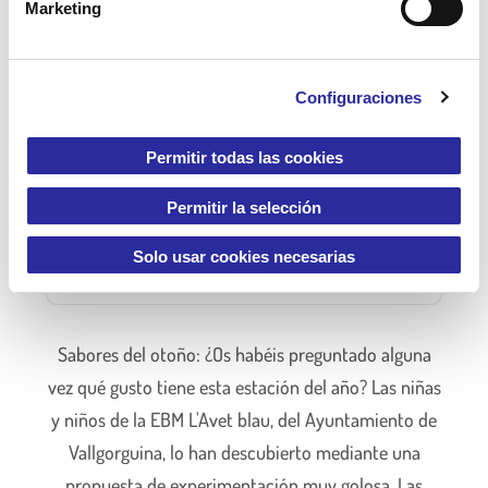
diversidad.
Marketing
d
e
c
+ Info
Configuraciones
o
n
s
Permitir todas las cookies
e
n
Permitir la selección
Sabores del otoño en la escuela
t
i
infantil L’Avet Blau
Solo usar cookies necesarias
m
i
e
Sabores del otoño: ¿Os habéis preguntado alguna
n
vez qué gusto tiene esta estación del año? Las niñas
t
o
y niños de la EBM L'Avet blau, del Ayuntamiento de
Vallgorguina, lo han descubierto mediante una
propuesta de experimentación muy golosa. Las