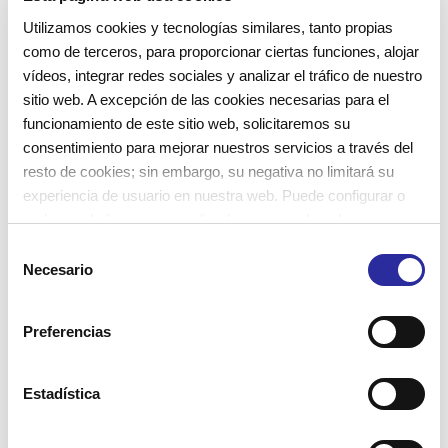
Utilizamos cookies y tecnologías similares, tanto propias
como de terceros, para proporcionar ciertas funciones, alojar
vídeos, integrar redes sociales y analizar el tráfico de nuestro
sitio web. A excepción de las cookies necesarias para el
funcionamiento de este sitio web, solicitaremos su
consentimiento para mejorar nuestros servicios a través del
resto de cookies; sin embargo, su negativa no limitará su
experiencia de usuario en nuestra web. Puede configurar o
La coeducación en el jardín de
rechazar de forma personalizada su uso pulsando
infancia. ¡Eduquemos en la
“Configuraciones”. Para más información, puede consultar
S
nuestra
Política de Cookies
.
Necesario
diversidad!
e
l
e
Preferencias
c
La igualdad entre hombres y mujeres es uno de los
c
principios rectores de la coeducación. El jardín de
i
Estadística
ó
infancia es el primer espacio donde vivir la
n