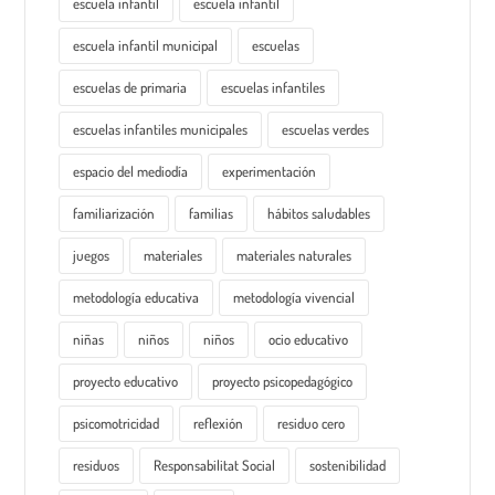
escuela infantil
escuela infantil
escuela infantil municipal
escuelas
escuelas de primaria
escuelas infantiles
escuelas infantiles municipales
escuelas verdes
espacio del mediodía
experimentación
familiarización
familias
hábitos saludables
juegos
materiales
materiales naturales
metodología educativa
metodología vivencial
niñas
niños
niños
ocio educativo
proyecto educativo
proyecto psicopedagógico
psicomotricidad
reflexión
residuo cero
residuos
Responsabilitat Social
sostenibilidad