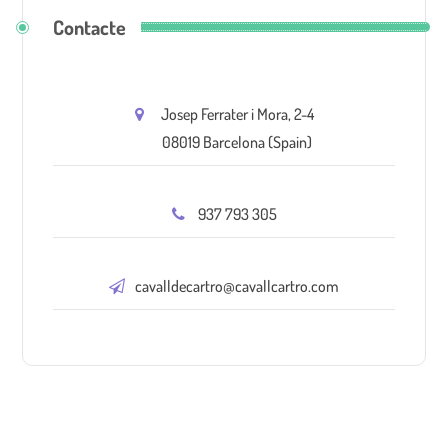
Contacte
Josep Ferrater i Mora, 2-4
08019 Barcelona (Spain)
937 793 305
cavalldecartro@cavallcartro.com