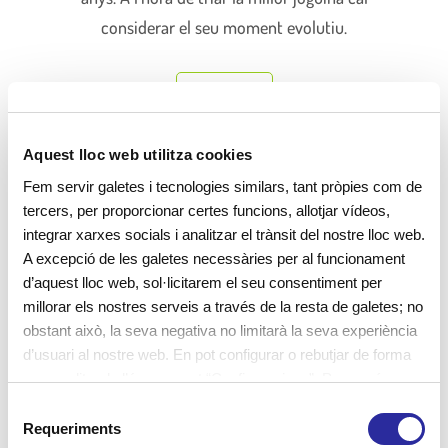
considerar el seu moment evolutiu.
+ Info
Aquest lloc web utilitza cookies
Fem servir galetes i tecnologies similars, tant pròpies com de
tercers, per proporcionar certes funcions, allotjar vídeos,
Què és el joc heurístic a l’escola
integrar xarxes socials i analitzar el trànsit del nostre lloc web.
A excepció de les galetes necessàries per al funcionament
bressol?
d’aquest lloc web, sol·licitarem el seu consentiment per
millorar els nostres serveis a través de la resta de galetes; no
obstant això, la seva negativa no limitarà la seva experiència
Què és el joc heurístic? Consisteix bàsicament en
d’usuari al nostre web. En pot configurar o rebutjar de forma
guiar de forma natural cap als descobriments, fent
personalitzada l’ús prement “Configuracions”. Per a més
informació, pot consultar la nostra
Política de Galetes
.
servir la creativitat, la "prova i error" i la capacitat
S
Requeriments
e
innata que tenim totes les persones, i entre ells