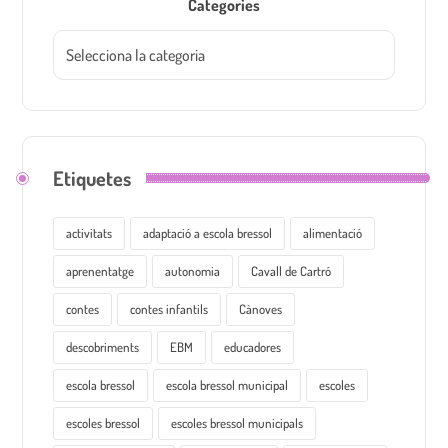
Categories
Etiquetes
activitats
adaptació a escola bressol
alimentació
aprenentatge
autonomia
Cavall de Cartró
contes
contes infantils
Cànoves
descobriments
EBM
educadores
escola bressol
escola bressol municipal
escoles
escoles bressol
escoles bressol municipals