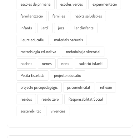
escoles de primària
escoles verdes
experimentació
familiarització
famílies
hàbits saludables
infants
jardí
jocs
llar d'infants
lleure educatiu
materials naturals
metodologia educativa
metodologia vivencial
nadons
nenes
nens
nutrició infantil
Petita Estelada
projecte educatiu
projecte psicopedagògic
psicomotricitat
reflexió
residus
residu zero
Responsabilitat Social
sostenibilitat
vivències