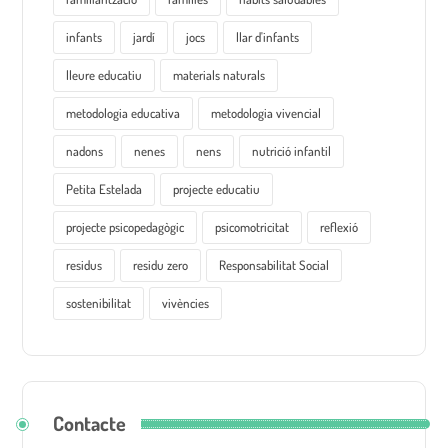
infants
jardí
jocs
llar d'infants
lleure educatiu
materials naturals
metodologia educativa
metodologia vivencial
nadons
nenes
nens
nutrició infantil
Petita Estelada
projecte educatiu
projecte psicopedagògic
psicomotricitat
reflexió
residus
residu zero
Responsabilitat Social
sostenibilitat
vivències
Contacte