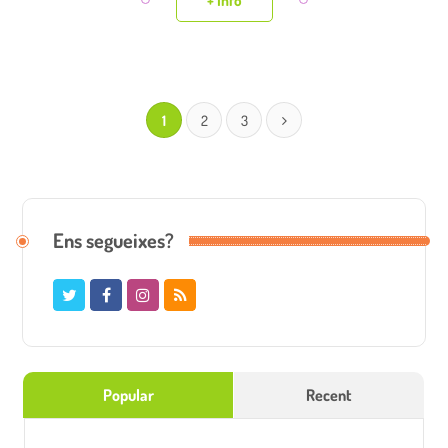
+ Info
1
2
3
Ens segueixes?
Popular
Recent