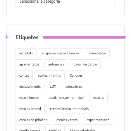
Etiquetes
activitats
adaptació a escola bressol
alimentació
aprenentatge
autonomia
Cavall de Cartró
contes
contes infantils
Cànoves
descobriments
EBM
educadores
escola bressol
escola bressol municipal
escoles
escoles bressol
escoles bressol municipals
escoles de primària
escoles verdes
experimentació
familiarització
famílies
hàbits saludables