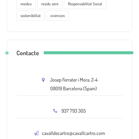
residus
residu zero
Responsabilitat Social
sostenibilitat
vivències
Contacte
Josep Ferrater i Mora, 2-4
08019 Barcelona (Spain)
937 793 305
cavalldecartro@cavallcartro.com