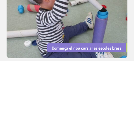
Comença el nou curs a les escoles bress
Serveis Educatius Cavall de Cartró : sector educatiu, cuina i lleure.
Gestió d'escoles bressol municipals, cuina escolar i lleure educatiu.
Avís legal
|
Política de privacitat
|
Política de Cookies
Integritat i Conducta
|
PRL
|
Declaració d'Igualtat i Resp. Social
©
Tots els drets reservats.
Dissenyat per
LMC
i
Patitus