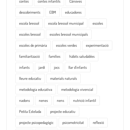
contes
contes infantils
Cànoves
descobriments
EBM
educadores
escola bressol
escola bressol municipal
escoles
escoles bressol
escoles bressol municipals
escoles de primària
escoles verdes
experimentació
familiarització
famílies
hàbits saludables
infants
jardí
jocs
llar d'infants
lleure educatiu
materials naturals
metodologia educativa
metodologia vivencial
nadons
nenes
nens
nutrició infantil
Petita Estelada
projecte educatiu
projecte psicopedagògic
psicomotricitat
reflexió