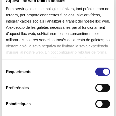
bressol és una decisió molt important que prenen
Aquest lloc web utilitza cookies
les famílies i són elles, abans que els mateixos
Fem servir galetes i tecnologies similars, tant pròpies com de
tercers, per proporcionar certes funcions, allotjar vídeos,
infants, les que hi estableixen el primer contacte,
integrar xarxes socials i analitzar el trànsit del nostre lloc web.
començant per les jornades de portes […]
A excepció de les galetes necessàries per al funcionament
d’aquest lloc web, sol·licitarem el seu consentiment per
millorar els nostres serveis a través de la resta de galetes; no
+ Info
obstant això, la seva negativa no limitarà la seva experiència
d’usuari al nostre web. En pot configurar o rebutjar de forma
personalitzada l’ús prement “Configuracions”. Per a més
informació, pot consultar la nostra
Política de Galetes
.
S
Requeriments
e
l
e
Preferències
c
c
i
Estadístiques
ó