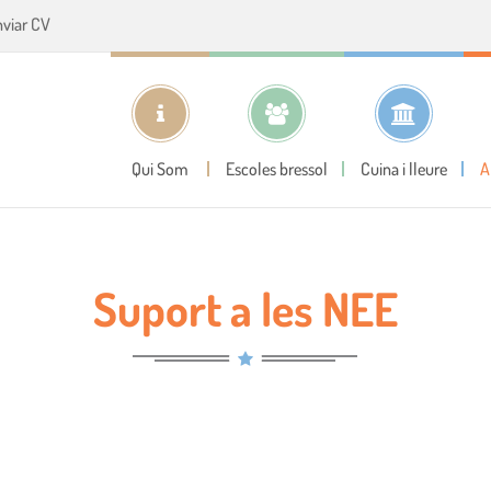
nviar CV
Qui Som
Escoles bressol
Cuina i lleure
A
Suport a les NEE