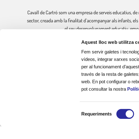
Cavall de Cartró som una empresa de serveis educatius, de 
sector, creada amb la finalitat d’acompanyar als infants, els
el seu desenvolupament educatiu, emoci
Aquest lloc web utilitza 
Sóm experts en la gestió de llars d’infants municipals, cu
Fem servir galetes i tecnolog
vídeos, integrar xarxes socia
per al funcionament d’aquest 
través de la resta de galetes
web. En pot configurar o reb
pot consultar la nostra
Polít
Serveis Educatius Cavall de Cartró : sector educatiu, cuina i l
Gestió d'escoles bressol municipals, cuina escolar i lleure ed
S
Avís legal
|
Política de privacitat
|
Política de Cookies
Requeriments
e
Integritat i Conducta
|
PRL
|
Declaració d'Igualtat i Resp. Soci
l
e
2026