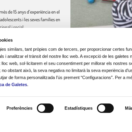
més de 15 anys d’experiència en el
 adolescents i les seves famílies en
onal i social.
cookies
ines escolars i lleure educatiu.
ies similars, tant pròpies com de tercers, per proporcionar certes func
ls i analitzar el trànsit del nostre lloc web. A excepció de les galetes
lloc web, sol·licitarem el seu consentiment per millorar els nostres s
; no obstant això, la seva negativa no limitarà la seva experiència d’us
utjar de forma personalitzada l’ús prement “Configuracions”. Per a m
ica de Galetes
.
leure.
ucatiu.
Preferències
Estadístiques
Màr
al