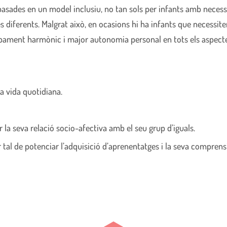
basades en un model inclusiu, no tan sols per infants amb necessi
s diferents. Malgrat això, en ocasions hi ha infants que necessiten 
ament harmònic i major autonomia personal en tots els aspectes: fí
la vida quotidiana.
r la seva relació socio-afectiva amb el seu grup d’iguals.
tal de potenciar l’adquisició d’aprenentatges i la seva comprens