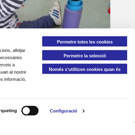
Permetre totes les cookies
ions, allotjar
Permetre la selecció
Comença el nou curs a les escoles bress
 necessàries
erveis a
Només s’utilitzen cookies quan és
uari al nostre
és informació,
necessari
©
Tots els drets reservats.
Dissenyat per
LMC
i
Patitus
queting
Configuració