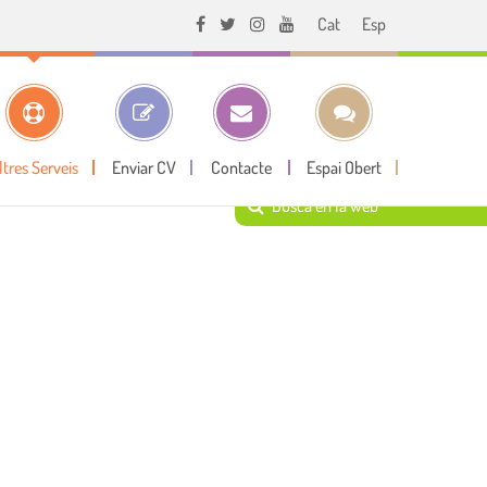
Cat
Esp
ltres Serveis
Enviar CV
Contacte
Espai Obert