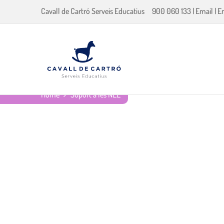
Cavall de Cartró Serveis Educatius
900 060 133
|
Email
|
E
Home
Suport a les NEE