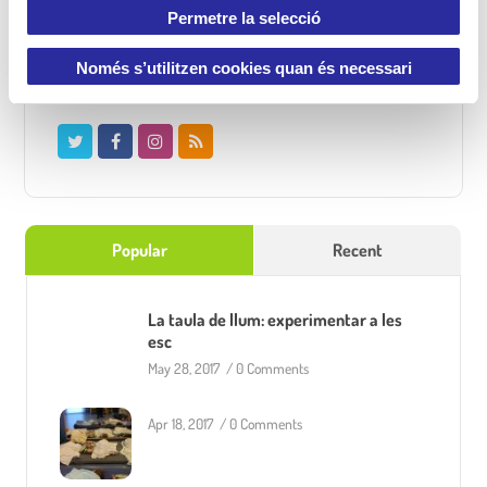
t
Permetre la selecció
i
m
Només s’utilitzen cookies quan és necessari
Ens segueixes?
e
n
t
Popular
Recent
La taula de llum: experimentar a les
esc
May 28, 2017
/
0 Comments
Apr 18, 2017
/
0 Comments