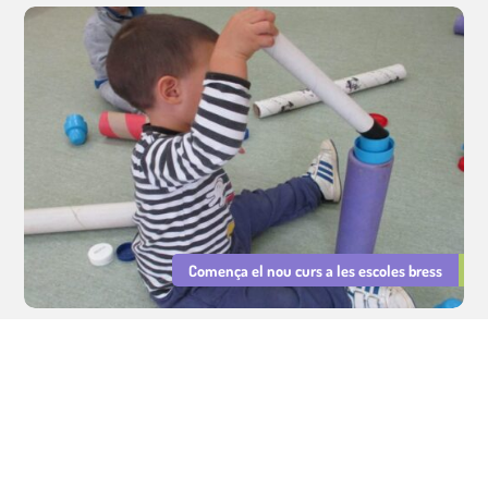
Comença el nou curs a les escoles bress
Serveis Educatius Cavall de Cartró : sector educatiu, cuina i lleure.
Gestió d'escoles bressol municipals, cuina escolar i lleure educatiu.
Avís legal
|
Política de privacitat
|
Política de Cookies
Integritat i Conducta
|
PRL
|
Declaració d'Igualtat i Resp. Social