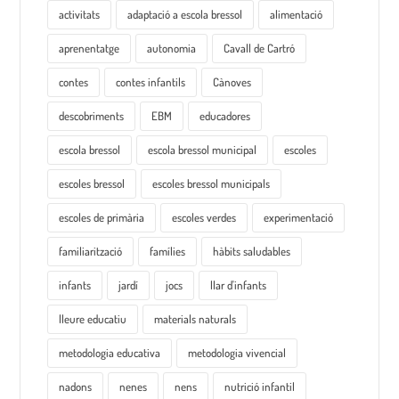
activitats
adaptació a escola bressol
alimentació
aprenentatge
autonomia
Cavall de Cartró
contes
contes infantils
Cànoves
descobriments
EBM
educadores
escola bressol
escola bressol municipal
escoles
escoles bressol
escoles bressol municipals
escoles de primària
escoles verdes
experimentació
familiarització
famílies
hàbits saludables
infants
jardí
jocs
llar d'infants
lleure educatiu
materials naturals
metodologia educativa
metodologia vivencial
nadons
nenes
nens
nutrició infantil