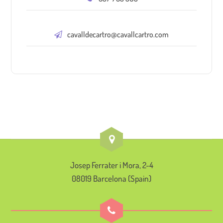
cavalldecartro@cavallcartro.com
Josep Ferrater i Mora, 2-4
08019 Barcelona (Spain)