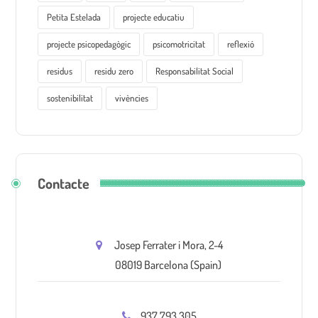
Petita Estelada
projecte educatiu
projecte psicopedagògic
psicomotricitat
reflexió
residus
residu zero
Responsabilitat Social
sostenibilitat
vivències
Contacte
Josep Ferrater i Mora, 2-4
08019 Barcelona (Spain)
937 793 305