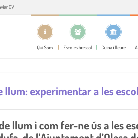
nviar CV
Qui Som
Escoles bressol
Cuina i lleure
A
e llum: experimentar a les esco
e llum i com fer-ne ús a les esc
ldufa, de l’Ajuntament d’Olesa