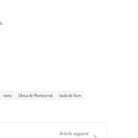
s.
nens
Olesa de Montserrat
taula de llum
Article següent