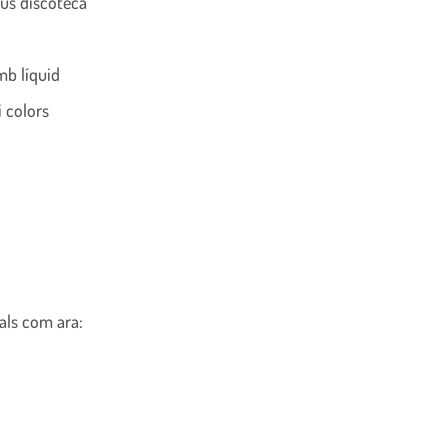
pus discoteca
mb líquid
i colors
als com ara: