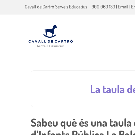
Cavall de Cartró Serveis Educatius
900 060 133
|
Email
|
E
La taula d
Sabeu què és una taula d
d’Infants Pública La Ba