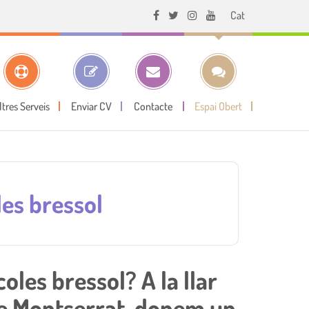
Cat
ltres Serveis
Enviar CV
Contacte
Espai Obert
les bressol
oles bressol? A la llar
 de Montserrat, donem un