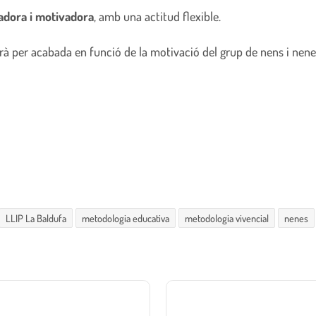
adora i motivadora
, amb una actitud flexible.
rà per acabada en funció de la motivació del grup de nens i nene
LLIP La Baldufa
metodologia educativa
metodologia vivencial
nenes