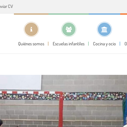
nviar CV
Quiénes somos
Escuelas infantiles
Cocina y ocio
O