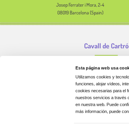
Josep Ferrater i Mora, 2-4
08019 Barcelona (Spain)
Cavall de Cartró
Esta página web usa cook
Utilizamos cookies y tecnolo
funciones, alojar vídeos, int
cookies necesarias para el f
nuestros servicios a través 
en nuestra web. Puede confi
más información, puede con
Cavall de Cartró somos una empresa de servicios educ