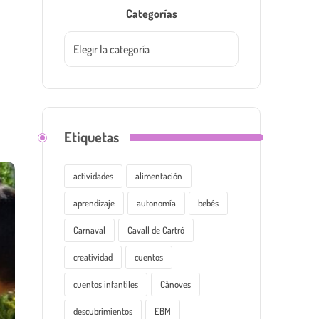
Categorías
Etiquetas
actividades
alimentación
aprendizaje
autonomía
bebés
Carnaval
Cavall de Cartró
creatividad
cuentos
cuentos infantiles
Cànoves
descubrimientos
EBM