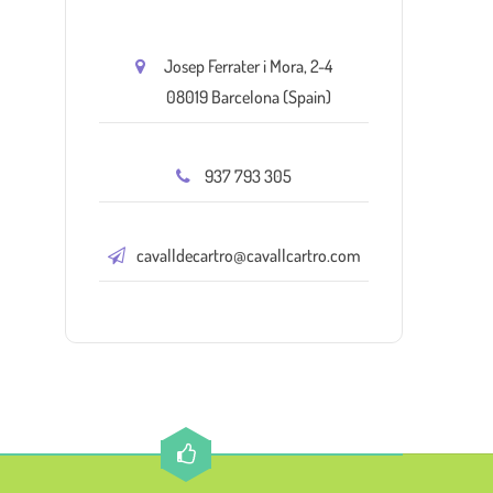
Josep Ferrater i Mora, 2-4
08019 Barcelona (Spain)
937 793 305
cavalldecartro@cavallcartro.com