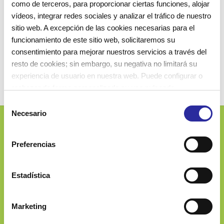
como de terceros, para proporcionar ciertas funciones, alojar
quiénes somos, qué pretendemos hacer y
vídeos, integrar redes sociales y analizar el tráfico de nuestro
conseguir, y cómo lo queremos llevar a
sitio web. A excepción de las cookies necesarias para el
funcionamiento de este sitio web, solicitaremos su
cabo.
consentimiento para mejorar nuestros servicios a través del
resto de cookies; sin embargo, su negativa no limitará su
experiencia de usuario en nuestra web. Puede configurar o
rechazar de forma personalizada su uso pulsando
“Configuraciones”. Para más información, puede consultar
S
nuestra
Política de Cookies
.
Necesario
e
l
Josep Ferrater i Mora, 2-4
e
Preferencias
08019 Barcelona (Spain)
c
c
i
Estadística
ó
n
900 060 133
Marketing
d
e