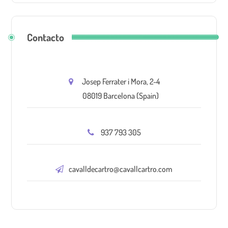
Contacto
Josep Ferrater i Mora, 2-4
08019 Barcelona (Spain)
937 793 305
cavalldecartro@cavallcartro.com