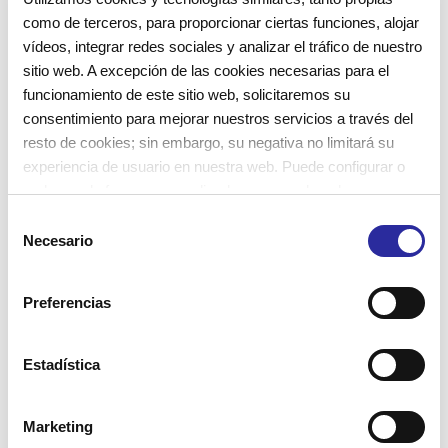
como de terceros, para proporcionar ciertas funciones, alojar
desarrollen sus propias habilidades, superen nuevos
vídeos, integrar redes sociales y analizar el tráfico de nuestro
retos y adquieran seguridad.
sitio web. A excepción de las cookies necesarias para el
funcionamiento de este sitio web, solicitaremos su
consentimiento para mejorar nuestros servicios a través del
+ Info
resto de cookies; sin embargo, su negativa no limitará su
experiencia de usuario en nuestra web. Puede configurar o
rechazar de forma personalizada su uso pulsando
“Configuraciones”. Para más información, puede consultar
S
nuestra
Política de Cookies
.
Necesario
e
l
e
¿Nos sigues?
Preferencias
c
c
i
Estadística
ó
n
Marketing
d