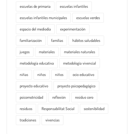
escuelas de primaria
escuelas infantiles
escuelas infantiles municipales
escuelas verdes
espacio del mediodía
experimentación
familiarización
familias
hábitos saludables
juegos
materiales
materiales naturales
metodología educativa
metodología vivencial
niñas
niños
niños
ocio educativo
proyecto educativo
proyecto psicopedagógico
psicomotricidad
reflexión
residuo cero
residuos
Responsabilitat Social
sostenibilidad
tradiciones
vivencias