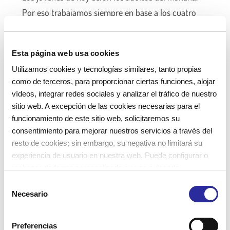
Por eso trabajamos siempre en base a los cuatro
valores principales de Cavall de Cartró SE:
Esta página web usa cookies
Utilizamos cookies y tecnologías similares, tanto propias
como de terceros, para proporcionar ciertas funciones, alojar
vídeos, integrar redes sociales y analizar el tráfico de nuestro
sitio web. A excepción de las cookies necesarias para el
funcionamiento de este sitio web, solicitaremos su
consentimiento para mejorar nuestros servicios a través del
resto de cookies; sin embargo, su negativa no limitará su
experiencia de usuario en nuestra web. Puede configurar o
rechazar de forma personalizada su uso pulsando
“Configuraciones”. Para más información, puede consultar
S
nuestra
Política de Cookies
.
Necesario
e
l
e
Preferencias