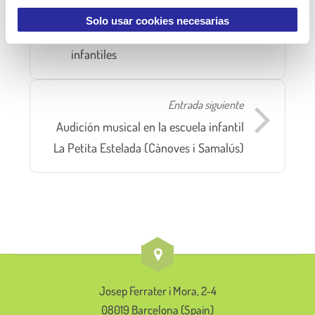
t
Entrada anterior
i
Solo usar cookies necesarias
Desayunos saludables en las escuelas
m
infantiles
i
e
n
Entrada siguiente
t
o
Audición musical en la escuela infantil
La Petita Estelada (Cànoves i Samalús)
Josep Ferrater i Mora, 2-4
08019 Barcelona (Spain)