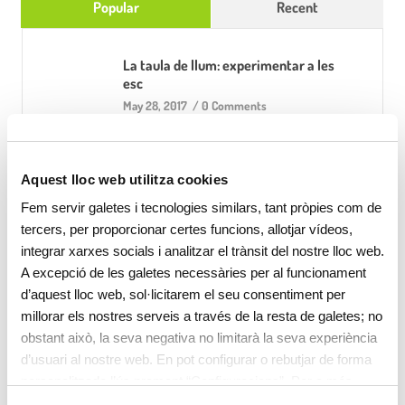
Popular
Recent
La taula de llum: experimentar a les
esc
May 28, 2017
/
0 Comments
Apr 18, 2017
/
0 Comments
Aquest lloc web utilitza cookies
Fem servir galetes i tecnologies similars, tant pròpies com de
L’adaptació a l’escola bres
tercers, per proporcionar certes funcions, allotjar vídeos,
integrar xarxes socials i analitzar el trànsit del nostre lloc web.
Sep 13, 2018
/
0 Comments
A excepció de les galetes necessàries per al funcionament
d’aquest lloc web, sol·licitarem el seu consentiment per
millorar els nostres serveis a través de la resta de galetes; no
obstant això, la seva negativa no limitarà la seva experiència
d’usuari al nostre web. En pot configurar o rebutjar de forma
Categories
personalitzada l’ús prement “Configuracions”. Per a més
informació, pot consultar la nostra
Política de Galetes
.