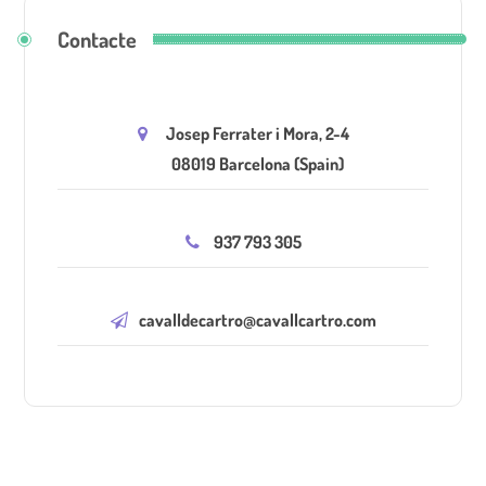
Contacte
Josep Ferrater i Mora, 2-4
08019 Barcelona (Spain)
937 793 305
cavalldecartro@cavallcartro.com