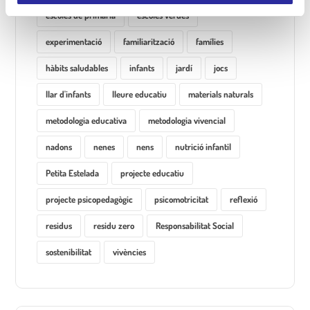
e
escoles de primària
escoles verdes
n
t
experimentació
familiarització
famílies
hàbits saludables
infants
jardí
jocs
llar d'infants
lleure educatiu
materials naturals
metodologia educativa
metodologia vivencial
nadons
nenes
nens
nutrició infantil
Petita Estelada
projecte educatiu
projecte psicopedagògic
psicomotricitat
reflexió
residus
residu zero
Responsabilitat Social
sostenibilitat
vivències