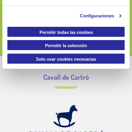
900 060 133
e
c
Configuraciones
o
n
s
Permitir todas las cookies
e
n
Permitir la selección
t
i
Solo usar cookies necesarias
m
i
Cavall de Cartró
e
n
t
o