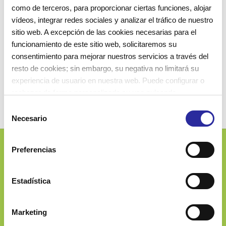
como de terceros, para proporcionar ciertas funciones, alojar
vídeos, integrar redes sociales y analizar el tráfico de nuestro
sitio web. A excepción de las cookies necesarias para el
funcionamiento de este sitio web, solicitaremos su
consentimiento para mejorar nuestros servicios a través del
resto de cookies; sin embargo, su negativa no limitará su
experiencia de usuario en nuestra web. Puede configurar o
rechazar de forma personalizada su uso pulsando
“Configuraciones”. Para más información, puede consultar
S
nuestra
Política de Cookies
.
Necesario
e
l
e
Preferencias
Josep Ferrater i Mora, 2-4
c
08019 Barcelona (Spain)
c
i
Estadística
ó
n
Marketing
d