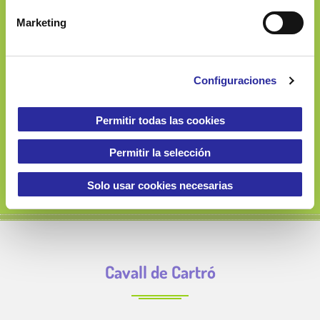
08019 Barcelona (Spain)
n
Marketing
d
e
c
Configuraciones
o
900 060 133
n
s
Permitir todas las cookies
e
n
Permitir la selección
t
i
Solo usar cookies necesarias
m
i
e
n
Cavall de Cartró
t
o