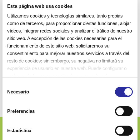
basados ​​en las 3S (seguro, saludable y sostenible).
Esta página web usa cookies
Hacemos posible la seguridad en la elaboración y en
Utilizamos cookies y tecnologías similares, tanto propias
la administración de las comidas, eliminando el
como de terceros, para proporcionar ciertas funciones, alojar
vídeos, integrar redes sociales y analizar el tráfico de nuestro
aislamiento de los niños y jóvenes que deben
sitio web. A excepción de las cookies necesarias para el
comer menús adaptados, consiguiendo así
funcionamiento de este sitio web, solicitaremos su
fomentar un ambiente de normalidad. Este objetivo
consentimiento para mejorar nuestros servicios a través del
se logra manteniendo un control estricto en
resto de cookies; sin embargo, su negativa no limitará su
experiencia de usuario en nuestra web. Puede configurar o
nuestros procesos de elaboración y vigilando en
rechazar de forma personalizada su uso pulsando
todo momento sus necesidades.
“Configuraciones”. Para más información, puede consultar
S
nuestra
Política de Cookies
.
Necesario
e
l
e
Preferencias
c
c
i
Estadística
Josep Ferrater i Mora, 2-4
ó