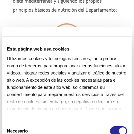
dieta mediterránea y siguiendo los propios
principios básicos de nutrición del Departamento:
Esta página web usa cookies
Utilizamos cookies y tecnologías similares, tanto propias
MENÚS sin sal añadida
como de terceros, para proporcionar ciertas funciones, alojar
vídeos, integrar redes sociales y analizar el tráfico de nuestro
sitio web. A excepción de las cookies necesarias para el
funcionamiento de este sitio web, solicitaremos su
consentimiento para mejorar nuestros servicios a través del
resto de cookies; sin embargo, su negativa no limitará su
experiencia de usuario en nuestra web. Puede configurar o
Potenciar el sabor de los platos mediante el uso
rechazar de forma personalizada su uso pulsando
de hierbas aromáticas
“Configuraciones”. Para más información, puede consultar
S
nuestra
Política de Cookies
.
Necesario
e