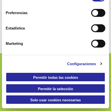
l
e
Preferencias
c
c
Utilizar aceite de oliva
i
Estadística
ó
n
Marketing
d
e
c
Configuraciones
o
Josep Ferrater i Mora, 2-4
n
08019 Barcelona (Spain)
s
Permitir todas las cookies
e
n
Permitir la selección
t
i
Solo usar cookies necesarias
900 060 133
m