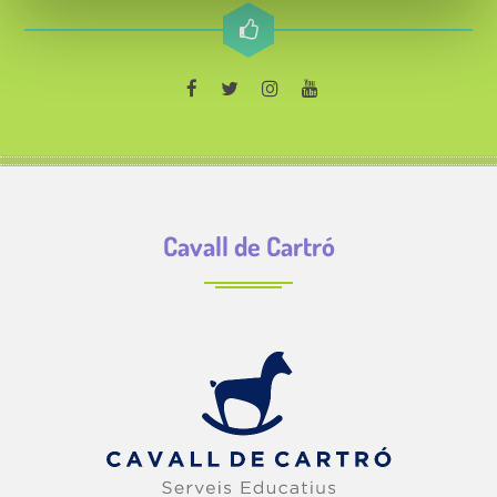
i
e
n
t
o
Cavall de Cartró