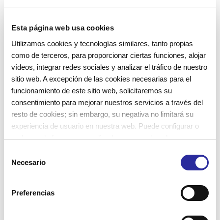
cunas, de forma tranquila podía ver al adulto y al
resto de compañeros/as, y se volvía a dormir de
Esta página web usa cookies
forma autónoma y libre.
Utilizamos cookies y tecnologías similares, tanto propias
como de terceros, para proporcionar ciertas funciones, alojar
vídeos, integrar redes sociales y analizar el tráfico de nuestro
sitio web. A excepción de las cookies necesarias para el
LOS RESULTADOS: BEBÉS MÁS RELAJADOS Y CON
funcionamiento de este sitio web, solicitaremos su
consentimiento para mejorar nuestros servicios a través del
MAYOR VÍNCULO AFECTIVO
resto de cookies; sin embargo, su negativa no limitará su
experiencia de usuario en nuestra web. Puede configurar o
Llegado el mes de enero acordamos que con el
rechazar de forma personalizada su uso pulsando
éxito observado, no tenía sentido volver a las cunas
“Configuraciones”. Para más información, puede consultar
S
e implantamos el espacio de dormir en el aula.
nuestra
Política de Cookies
.
Necesario
e
Reflexionando vimos
más coherente este proceso,
l
más respetuoso y natural
, ya que el resto de niños
e
Preferencias
c
mayores también duermen en la estancia en
c
colchones. ¿Por qué no ese grupo?