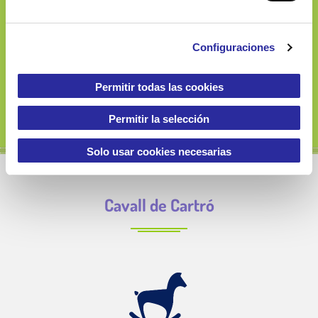
e
900 060 133
c
Configuraciones
o
n
s
Permitir todas las cookies
e
n
Permitir la selección
t
i
Solo usar cookies necesarias
m
i
Cavall de Cartró
e
n
t
o