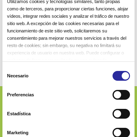
Utilizamos cookies y tecnologías similares, tanto propias
individual, todo el rato que necesiten para
como de terceros, para proporcionar ciertas funciones, alojar
sentirse seguros y poder conseguir un buen
vídeos, integrar redes sociales y analizar el tráfico de nuestro
sitio web. A excepción de las cookies necesarias para el
descanso. Adaptar el ritmo y los horarios de cada
funcionamiento de este sitio web, solicitaremos su
uno, en función de su edad y de sus necesidades.
consentimiento para mejorar nuestros servicios a través del
resto de cookies; sin embargo, su negativa no limitará su
experiencia de usuario en nuestra web. Puede configurar o
rechazar de forma personalizada su uso pulsando
“Configuraciones”. Para más información, puede consultar
S
nuestra
Política de Cookies
.
Necesario
e
l
e
Preferencias
c
Josep Ferrater i Mora, 2-4
c
08019 Barcelona (Spain)
i
Estadística
ó
n
Marketing
d