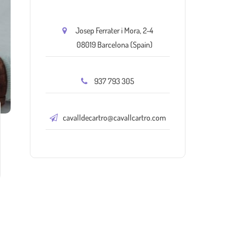
Josep Ferrater i Mora, 2-4
08019 Barcelona (Spain)
937 793 305
cavalldecartro@cavallcartro.com