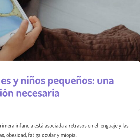
les y niños pequeños: una
xión necesaria
rimera infancia está asociada a retrasos en el lenguaje y las
as, obesidad, fatiga ocular y miopía.