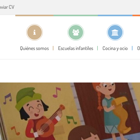
nviar CV
Quiénes somos
Escuelas infantiles
Cocina y ocio
O