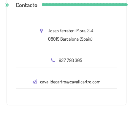
Contacto
Josep Ferrater i Mora, 2-4
08019 Barcelona (Spain)
937 793 305
cavalldecartro@cavallcartro.com