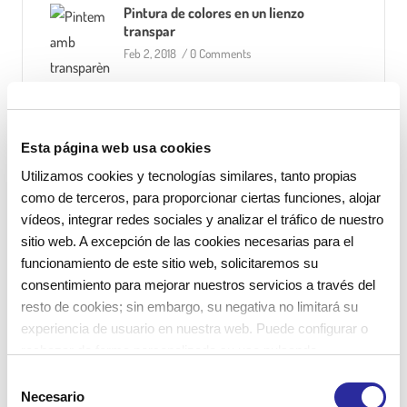
Pintura de colores en un lienzo
transpar
Feb 2, 2018
/
0 Comments
La comida en la escuela infantil,
moment
Jun 14, 2020
/
0 Comments
Esta página web usa cookies
Utilizamos cookies y tecnologías similares, tanto propias
El descanso de los bebés de 1-2 años.
como de terceros, para proporcionar ciertas funciones, alojar
Abr 18, 2017
/
0 Comments
vídeos, integrar redes sociales y analizar el tráfico de nuestro
sitio web. A excepción de las cookies necesarias para el
funcionamiento de este sitio web, solicitaremos su
consentimiento para mejorar nuestros servicios a través del
resto de cookies; sin embargo, su negativa no limitará su
Categorías
experiencia de usuario en nuestra web. Puede configurar o
rechazar de forma personalizada su uso pulsando
Categorías
“Configuraciones”. Para más información, puede consultar
S
nuestra
Política de Cookies
.
Necesario
e