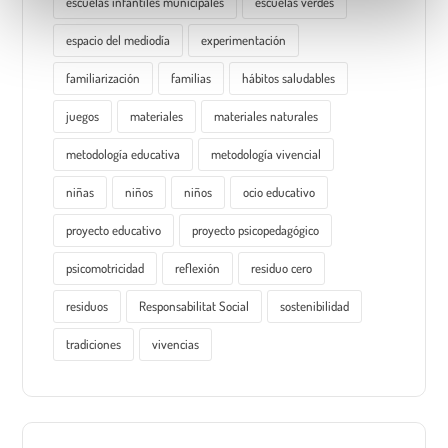
i
escuelas infantiles municipales
escuelas verdes
e
espacio del mediodía
experimentación
n
t
familiarización
familias
hábitos saludables
o
juegos
materiales
materiales naturales
metodología educativa
metodología vivencial
niñas
niños
niños
ocio educativo
proyecto educativo
proyecto psicopedagógico
psicomotricidad
reflexión
residuo cero
residuos
Responsabilitat Social
sostenibilidad
tradiciones
vivencias