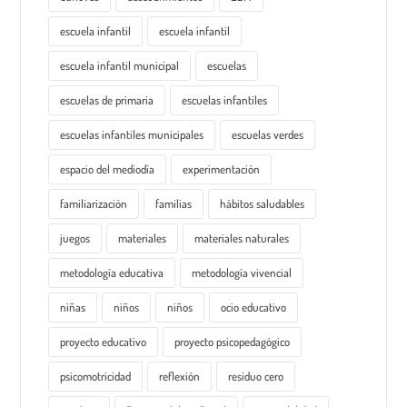
escuela infantil
escuela infantil
escuela infantil municipal
escuelas
escuelas de primaria
escuelas infantiles
escuelas infantiles municipales
escuelas verdes
espacio del mediodía
experimentación
familiarización
familias
hábitos saludables
juegos
materiales
materiales naturales
metodología educativa
metodología vivencial
niñas
niños
niños
ocio educativo
proyecto educativo
proyecto psicopedagógico
psicomotricidad
reflexión
residuo cero