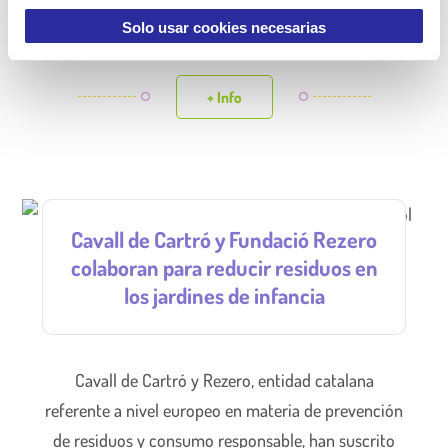
t
i
Solo usar cookies necesarias
diversidad.
m
i
+ Info
e
n
t
o
Cavall de Cartró y Fundació Rezero
colaboran para reducir residuos en
los jardines de infancia
Cavall de Cartró y Rezero, entidad catalana
referente a nivel europeo en materia de prevención
de residuos y consumo responsable, han suscrito