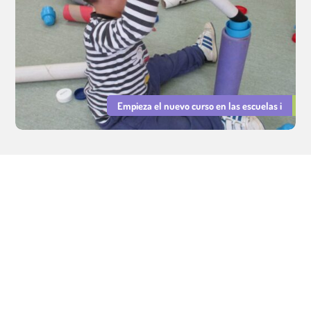
Empieza el nuevo curso en las escuelas i
Servicios Educativos Cavall de Cartró. Gestión de escuelas
infantiles municipales.
Aviso legal
|
Política de Privacidad
|
Política de Cookies
Integridad y Conducta
|
PRL
|
Declaración de Igualdad y Resp.
Social
©
Tots els drets reservats.
Dissenyat per
LMC
i
Patitus