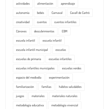
actividades
alimentación
aprendizaje
autonomía
bebés
Carnaval
Cavall de Cartró
creatividad
cuentos
cuentos infantiles
Cànoves
descubrimientos
EBM
escuela infantil
escuela infantil
escuela infantil municipal
escuelas
escuelas de primaria
escuelas infantiles
escuelas infantiles municipales
escuelas verdes
espacio del mediodía
experimentación
familiarización
familias
hábitos saludables
juegos
materiales
materiales naturales
metodología educativa
metodología vivencial