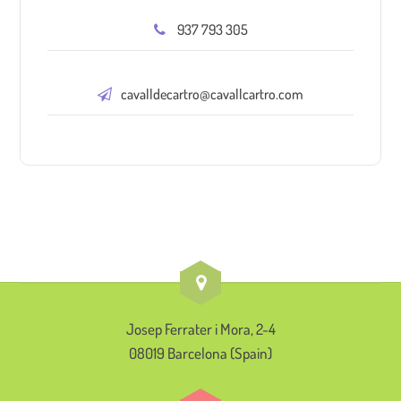
937 793 305
cavalldecartro@cavallcartro.com
Josep Ferrater i Mora, 2-4
08019 Barcelona (Spain)