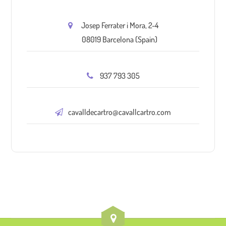
Josep Ferrater i Mora, 2-4
08019 Barcelona (Spain)
937 793 305
cavalldecartro@cavallcartro.com