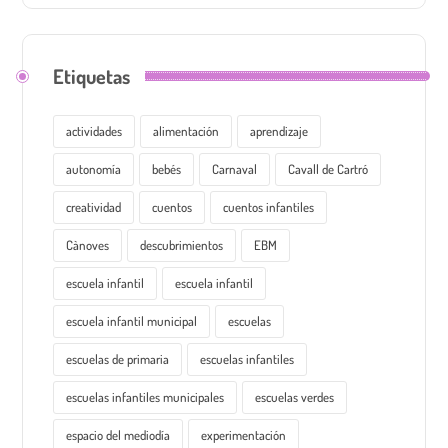
Etiquetas
actividades
alimentación
aprendizaje
autonomía
bebés
Carnaval
Cavall de Cartró
creatividad
cuentos
cuentos infantiles
Cànoves
descubrimientos
EBM
escuela infantil
escuela infantil
escuela infantil municipal
escuelas
escuelas de primaria
escuelas infantiles
escuelas infantiles municipales
escuelas verdes
espacio del mediodía
experimentación