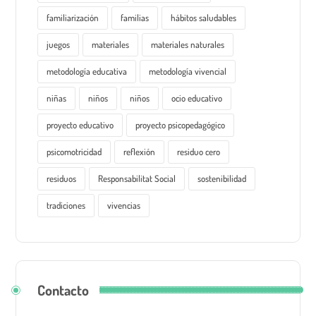
familiarización
familias
hábitos saludables
juegos
materiales
materiales naturales
metodología educativa
metodología vivencial
niñas
niños
niños
ocio educativo
proyecto educativo
proyecto psicopedagógico
psicomotricidad
reflexión
residuo cero
residuos
Responsabilitat Social
sostenibilidad
tradiciones
vivencias
Contacto