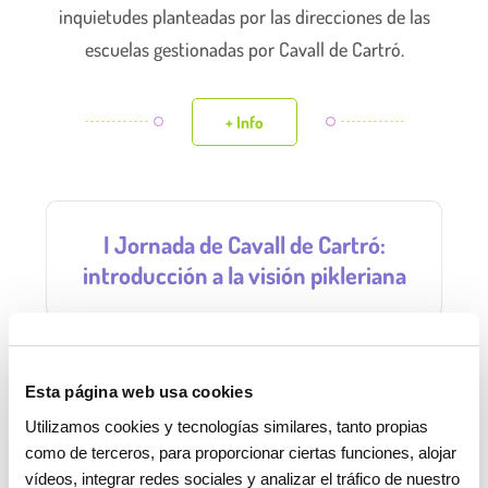
inquietudes planteadas por las direcciones de las
escuelas gestionadas por Cavall de Cartró.
+ Info
I Jornada de Cavall de Cartró:
introducción a la visión pikleriana
Desde Cavall de Cartró organizamos una jornada de
Esta página web usa cookies
iniciación a la visión Pikleriana, dirigida a los
Utilizamos cookies y tecnologías similares, tanto propias
equipos educativos de nuestras escuelas infantiles.
como de terceros, para proporcionar ciertas funciones, alojar
vídeos, integrar redes sociales y analizar el tráfico de nuestro