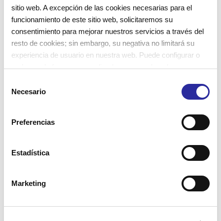
+ Info
sitio web. A excepción de las cookies necesarias para el
funcionamiento de este sitio web, solicitaremos su
consentimiento para mejorar nuestros servicios a través del
resto de cookies; sin embargo, su negativa no limitará su
experiencia de usuario en nuestra web. Puede configurar o
rechazar de forma personalizada su uso pulsando
“Configuraciones”. Para más información, puede consultar
S
nuestra
Política de Cookies
.
¿Nos sigues?
Necesario
e
l
e
Preferencias
c
c
i
Estadística
ó
Popular
Recent
n
Marketing
d
e
Pintura de colores en un lienzo
transpar
c