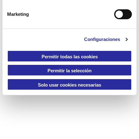
ó
n
Marketing
d
e
c
Configuraciones
o
n
s
Permitir todas las cookies
e
n
Permitir la selección
t
i
Solo usar cookies necesarias
m
i
e
n
t
o