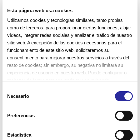
cognitivas, su personalidad, imaginación y hábitos
Esta página web usa cookies
de autonomía personal y de relación social. Unas
Utilizamos cookies y tecnologías similares, tanto propias
habilidades que les permita
vivir y contactar con
como de terceros, para proporcionar ciertas funciones, alojar
su entorno y crecer como personas
.
vídeos, integrar redes sociales y analizar el tráfico de nuestro
sitio web. A excepción de las cookies necesarias para el
funcionamiento de este sitio web, solicitaremos su
En el jardín de infancia acompañamos a
consentimiento para mejorar nuestros servicios a través del
los niños a descubrir y formar su
resto de cookies; sin embargo, su negativa no limitará su
experiencia de usuario en nuestra web. Puede configurar o
autonomía personal y relaciones
rechazar de forma personalizada su uso pulsando
sociales, su personalidad, imaginación y
“Configuraciones”. Para más información, puede consultar
S
recursos para el aprendizaje.
nuestra
Política de Cookies
.
Necesario
e
l
e
Preferencias
c
c
i
Estadística