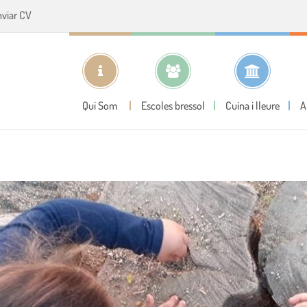
nviar CV
Qui Som
Escoles bressol
Cuina i lleure
A