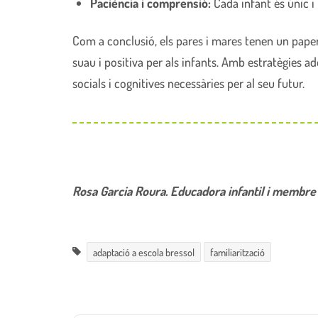
Paciència i comprensió:
Cada infant és únic i
Com a conclusió, els pares i mares tenen un pape
suau i positiva per als infants. Amb estratègies a
socials i cognitives necessàries per al seu futur.
Rosa Garcia Roura. Educadora infantil i membre 
adaptació a escola bressol
familiarització