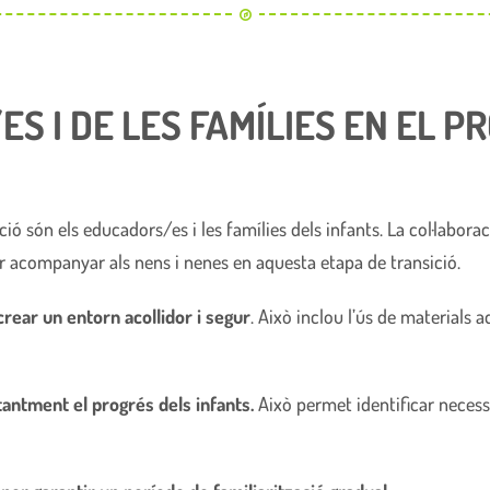
S I DE LES FAMÍLIES EN EL P
ació són els educadors/es i les famílies dels infants. La col·labor
er acompanyar als nens i nenes en aquesta etapa de transició.
crear un entorn acollidor i segur
. Això inclou l’ús de materials
tantment el progrés dels infants.
Això permet identificar necessi