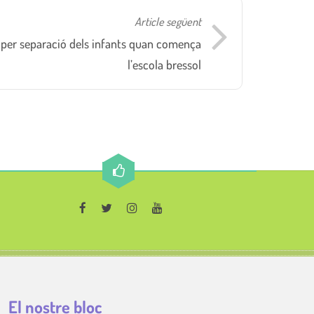
Article següent
t per separació dels infants quan comença
l’escola bressol
El nostre bloc