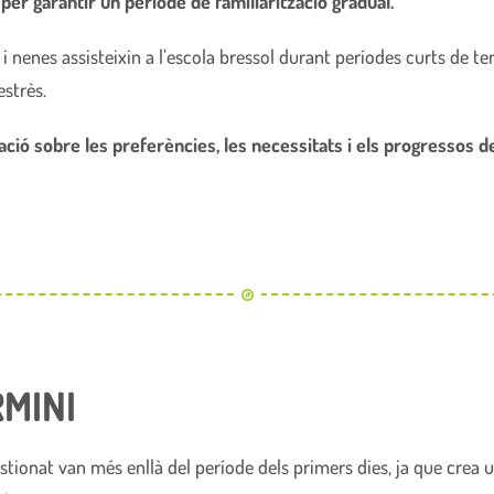
 per garantir un període de familiarització gradual.
i nenes assisteixin a l’escola bressol durant períodes curts de t
strès.
ió sobre les preferències, les necessitats i els progressos dels
RMINI
estionat van més enllà del període dels primers dies, ja que crea