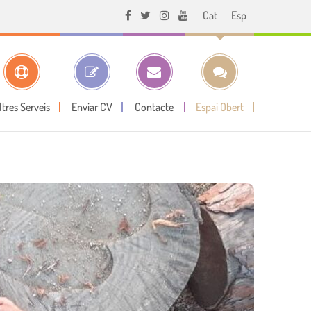
Cat
Esp
ltres Serveis
Enviar CV
Contacte
Espai Obert