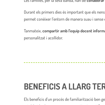
Les famílies, per la seva banda, han de
col·laborar
Durant els primers dies és important que els nens 
permet conèixer l’entorn de manera suau i sense e
Tanmateix,
compartir amb l’equip docent informac
personalitzat i acollidor.
BENEFICIS A LLARG TE
Els beneficis d’un procés de familiarització ben g