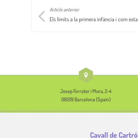
Article anterior
Els límits a la primera infància i com esta
Josep Ferrater i Mora, 2-4
08019 Barcelona (Spain)
Cavall de Cartró