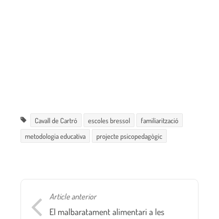
Cavall de Cartró
escoles bressol
familiarització
metodologia educativa
projecte psicopedagògic
Article anterior
El malbaratament alimentari a les