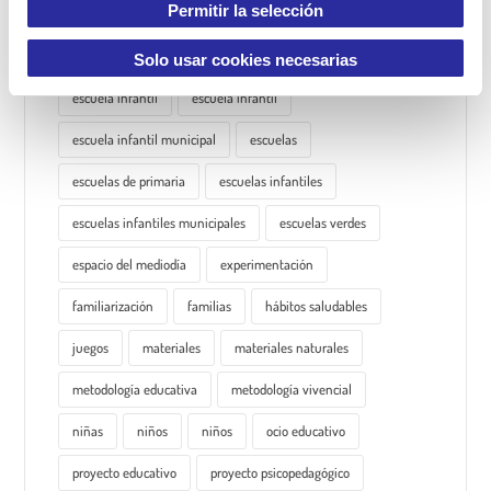
n
Permitir la selección
creatividad
cuentos
cuentos infantiles
t
Cànoves
descubrimientos
EBM
i
Solo usar cookies necesarias
m
escuela infantil
escuela infantil
i
e
escuela infantil municipal
escuelas
n
escuelas de primaria
escuelas infantiles
t
o
escuelas infantiles municipales
escuelas verdes
espacio del mediodía
experimentación
familiarización
familias
hábitos saludables
juegos
materiales
materiales naturales
metodología educativa
metodología vivencial
niñas
niños
niños
ocio educativo
proyecto educativo
proyecto psicopedagógico