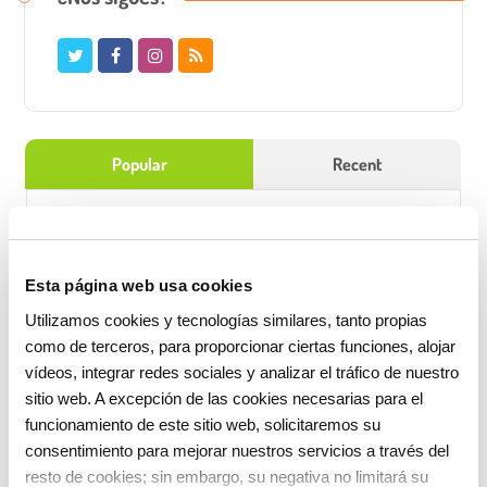
Popular
Recent
Pintura de colores en un lienzo
transpar
Feb 2, 2018
/
0 Comments
Esta página web usa cookies
Utilizamos cookies y tecnologías similares, tanto propias
La comida en la escuela infantil,
como de terceros, para proporcionar ciertas funciones, alojar
moment
vídeos, integrar redes sociales y analizar el tráfico de nuestro
Jun 14, 2020
/
0 Comments
sitio web. A excepción de las cookies necesarias para el
funcionamiento de este sitio web, solicitaremos su
El descanso de los bebés de 1-2 años.
consentimiento para mejorar nuestros servicios a través del
Abr 18, 2017
/
0 Comments
resto de cookies; sin embargo, su negativa no limitará su