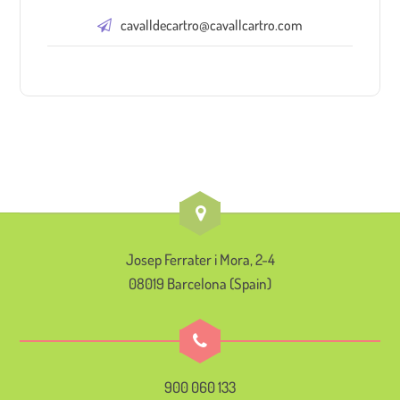
cavalldecartro@cavallcartro.com
Josep Ferrater i Mora, 2-4
08019 Barcelona (Spain)
900 060 133