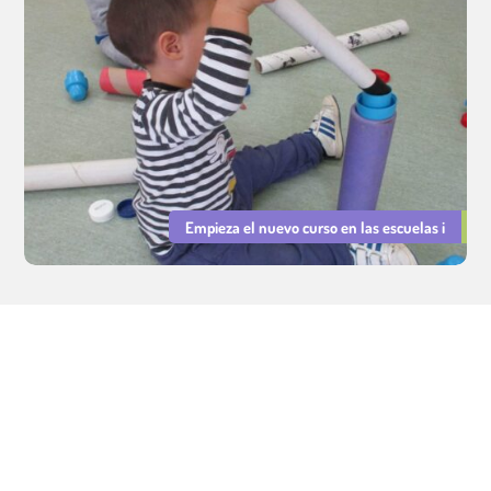
Empieza el nuevo curso en las escuelas i
Servicios Educativos Cavall de Cartró. Gestión de escuelas
infantiles municipales.
Aviso legal
|
Política de Privacidad
|
Política de Cookies
Integridad y Conducta
|
PRL
|
Declaración de Igualdad y Resp.
Social