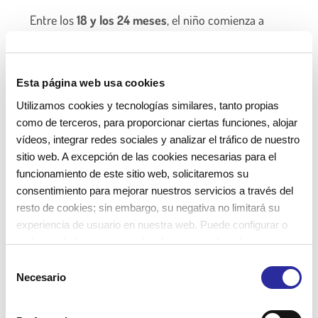
Entre los
18 y los 24 meses
, el niño comienza a
correr, saltar y subir escaleras con ayuda, mientras
mejora su equilibrio y coordinación. Este es un
momento ideal para crear espacios de juego que les
Esta página web usa cookies
permitan moverse y practicar estas nuevas
Utilizamos cookies y tecnologías similares, tanto propias
como de terceros, para proporcionar ciertas funciones, alojar
habilidades. También se produce un avance en el
vídeos, integrar redes sociales y analizar el tráfico de nuestro
desarrollo del lenguaje, y el niño comienza a utilizar
sitio web. A excepción de las cookies necesarias para el
palabras para expresarse. El juego simbólico, como
funcionamiento de este sitio web, solicitaremos su
simular que cocinan o conducen, es muy común en
consentimiento para mejorar nuestros servicios a través del
resto de cookies; sin embargo, su negativa no limitará su
esta etapa y contribuye a su comprensión del
experiencia de usuario en nuestra web. Puede configurar o
mundo.
rechazar de forma personalizada su uso pulsando
“Configuraciones”. Para más información, puede consultar
S
nuestra
Política de Cookies
.
Necesario
e
l
e