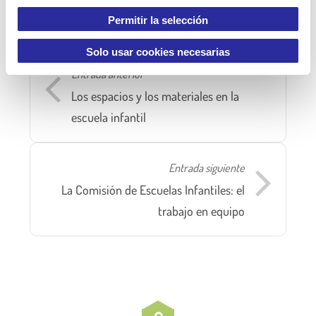
n
Permitir la selección
t
i
Solo usar cookies necesarias
m
Entrada anterior
i
Los espacios y los materiales en la
e
escuela infantil
n
t
o
Entrada siguiente
La Comisión de Escuelas Infantiles: el
trabajo en equipo