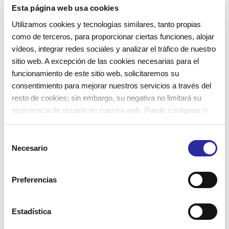
en un proyecto común.
Esta página web usa cookies
Utilizamos cookies y tecnologías similares, tanto propias
La implicación de los equipos ha de ir
como de terceros, para proporcionar ciertas funciones, alojar
vídeos, integrar redes sociales y analizar el tráfico de nuestro
más allá del trabajo en las aulas, es un
sitio web. A excepción de las cookies necesarias para el
compromiso con los niños y niñas.
funcionamiento de este sitio web, solicitaremos su
consentimiento para mejorar nuestros servicios a través del
resto de cookies; sin embargo, su negativa no limitará su
experiencia de usuario en nuestra web. Puede configurar o
rechazar de forma personalizada su uso pulsando
“Configuraciones”. Para más información, puede consultar
S
nuestra
Política de Cookies
.
Necesario
e
l
e
Preferencias
c
c
i
Estadística
ó