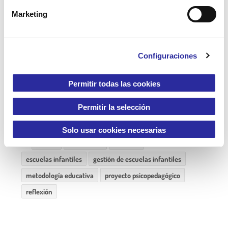
n
Marketing
d
e
c
Configuraciones
o
n
s
Permitir todas las cookies
e
n
Permitir la selección
t
i
Solo usar cookies necesarias
m
calidad
educadoras
escuelas
i
escuelas infantiles
gestión de escuelas infantiles
e
metodología educativa
proyecto psicopedagógico
n
t
reflexión
o