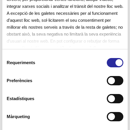
integrar xarxes socials i analitzar el trànsit del nostre lloc web.
d’aprenentatge.
A excepció de les galetes necessàries per al funcionament
d’aquest lloc web, sol·licitarem el seu consentiment per
millorar els nostres serveis a través de la resta de galetes; no
obstant això, la seva negativa no limitarà la seva experiència
d’usuari al nostre web. En pot configurar o rebutjar de forma
personalitzada l’ús prement “Configuracions”. Per a més
informació, pot consultar la nostra
Política de Galetes
.
S
Requeriments
CAL RELACIONAR-SE
e
l
AMB L’ENTORN PER
e
Preferències
c
MILLORAR
c
L’AUTOESTIMA I LES
i
Estadístiques
ó
EMOCIONS
d
Màrqueting
e
c
Així, accions com agafar el menjar amb cullera i