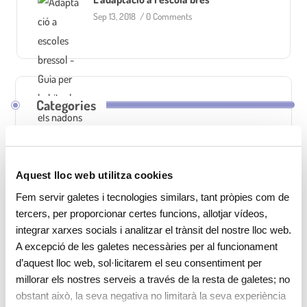
Sep 13, 2018
/
0 Comments
Categories
Categories
Aquest lloc web utilitza cookies
Fem servir galetes i tecnologies similars, tant pròpies com de
tercers, per proporcionar certes funcions, allotjar vídeos,
integrar xarxes socials i analitzar el trànsit del nostre lloc web.
A excepció de les galetes necessàries per al funcionament
Etiquetes
d’aquest lloc web, sol·licitarem el seu consentiment per
millorar els nostres serveis a través de la resta de galetes; no
obstant això, la seva negativa no limitarà la seva experiència
activitats
adaptació a escola bressol
alimentació