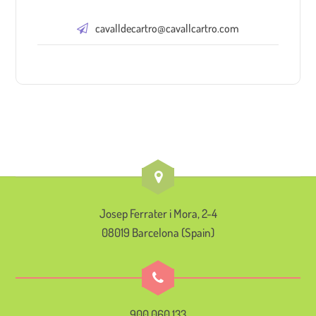
cavalldecartro@cavallcartro.com
Josep Ferrater i Mora, 2-4
08019 Barcelona (Spain)
900 060 133