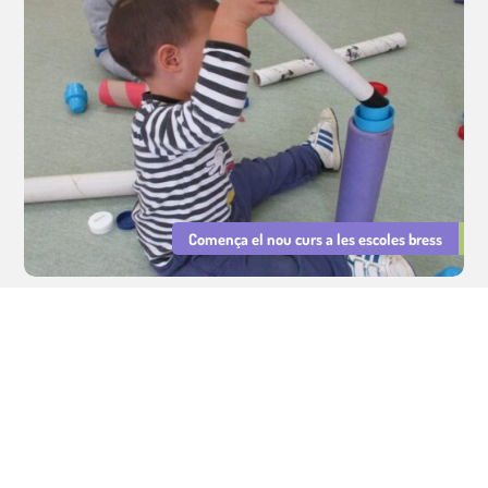
Comença el nou curs a les escoles bress
Serveis Educatius Cavall de Cartró : sector educatiu, cuina i lleure.
Gestió d'escoles bressol municipals, cuina escolar i lleure educatiu.
Avís legal
|
Política de privacitat
|
Política de Cookies
Integritat i Conducta
|
PRL
|
Declaració d'Igualtat i Resp. Social
©
Tots els drets reservats.