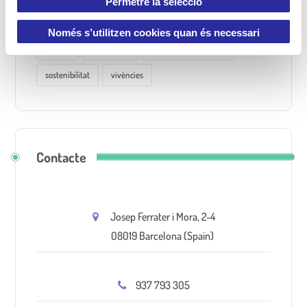
Permetre la selecció
i
projecte psicopedagògic
psicomotricitat
reflexió
m
Només s’utilitzen cookies quan és necessari
e
residus
residu zero
Responsabilitat Social
n
sostenibilitat
vivències
t
Contacte
Josep Ferrater i Mora, 2-4
08019 Barcelona (Spain)
937 793 305