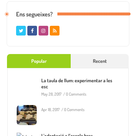
Ens segueixes?
Popular
Recent
La taula de llum: experimentar a les
esc
May 28, 2017
/
0 Comments
Apr 18, 2017
/
0 Comments
L’adaptació a l’escola bres