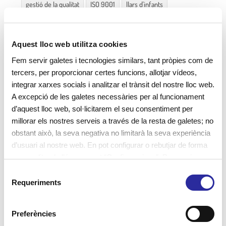
gestió de la qualitat
ISO 9001
llars d'infants
Aquest lloc web utilitza cookies
Fem servir galetes i tecnologies similars, tant pròpies com de
Article anterior
tercers, per proporcionar certes funcions, allotjar vídeos,
Cavall de Cartró és distingida com amb
integrar xarxes socials i analitzar el trànsit del nostre lloc web.
l’Etiqueta Responsable per bones
A excepció de les galetes necessàries per al funcionament
d’aquest lloc web, sol·licitarem el seu consentiment per
pràctiques en els àmbits: social, ambiental i
millorar els nostres serveis a través de la resta de galetes; no
econòmic.
obstant això, la seva negativa no limitarà la seva experiència
d’usuari al nostre web. En pot configurar o rebutjar de forma
personalitzada l’ús prement “Configuracions”. Per a més
Article següent
informació, pot consultar la nostra
Política de Galetes
.
S
Presentem “Una experiència d’inclusió
Requeriments
e
educativa” a Fraga
l
e
Preferències
c