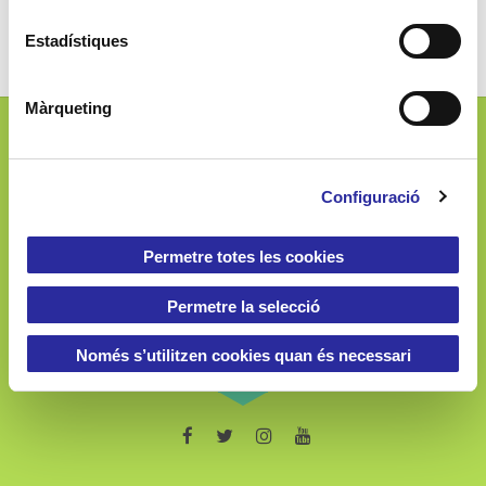
c
i
Estadístiques
ó
d
Màrqueting
e
c
Josep Ferrater i Mora, 2-4
o
08019 Barcelona (Spain)
Configuració
n
s
e
Permetre totes les cookies
n
t
Permetre la selecció
900 060 133
i
m
Només s’utilitzen cookies quan és necessari
e
n
t