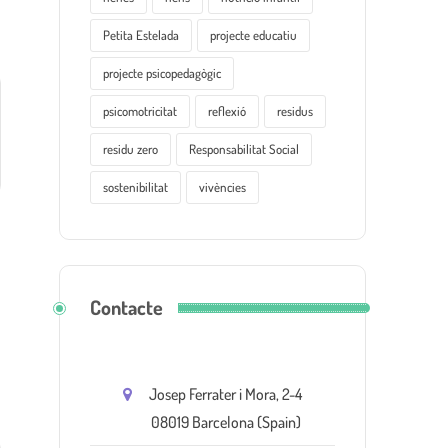
Petita Estelada
projecte educatiu
projecte psicopedagògic
psicomotricitat
reflexió
residus
residu zero
Responsabilitat Social
sostenibilitat
vivències
Contacte
Josep Ferrater i Mora, 2-4
08019 Barcelona (Spain)