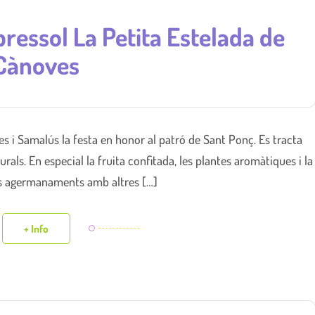
bressol La Petita Estelada de
Cànoves
s i Samalús la festa en honor al patró de Sant Ponç. Es tracta
rals. En especial la fruita confitada, les plantes aromàtiques i la
els agermanaments amb altres […]
+ Info