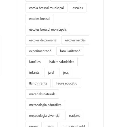
escola bressol municipal
escoles
escoles bressol
escoles bressol municipals
escoles de primària
escoles verdes
experimentació
familiarització
famílies
hàbits saludables
infants
jardí
jocs
llar d'infants
lleure educatiu
materials naturals
metodologia educativa
metodologia vivencial
nadons
nenes
nens
nutrició infantil