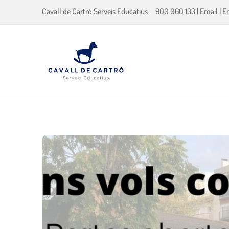
Cavall de Cartró Serveis Educatius
900 060 133
|
Email
|
E