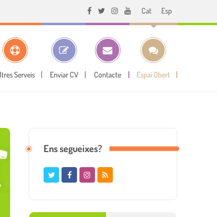
Cat
Esp
ltres Serveis
Enviar CV
Contacte
Espai Obert
Ens segueixes?