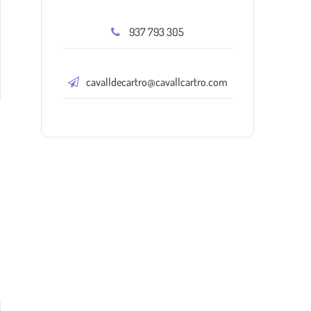
937 793 305
cavalldecartro@cavallcartro.com