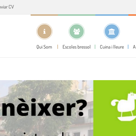
nviar CV
Qui Som
Escoles bressol
Cuina i lleure
A