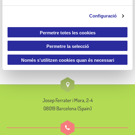
c
o
Configuració
n
Article següent
s
Cavall de Cartró obté el certificat de
e
Permetre totes les cookies
n
qualitat ISO 9001
t
Permetre la selecció
i
m
Només s’utilitzen cookies quan és necessari
e
n
t
Josep Ferrater i Mora, 2-4
08019 Barcelona (Spain)