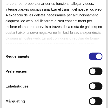
tercers, per proporcionar certes funcions, allotjar vídeos,
integrar xarxes socials i analitzar el trànsit del nostre lloc web.
A excepció de les galetes necessàries per al funcionament
d’aquest lloc web, sol·licitarem el seu consentiment per
millorar els nostres serveis a través de la resta de galetes; no
obstant això, la seva negativa no limitarà la seva experiència
d’usuari al nostre web. En pot configurar o rebutjar de forma
personalitzada l’ús prement “Configuracions”. Per a més
Ajuntament de Barcelona
bones pràctiques
EBM
informació, pot consultar la nostra
Política de Galetes
.
S
escoles bressol municipals
Etiqueta responsable
Requeriments
e
gestió d'escoles bressol
Responsabilitat Social
l
e
Preferències
c
c
i
Estadístiques
Article anterior
ó
d
Cavall de Cartró inicia un acord de
Màrqueting
e
col·laboració amb el Banc Farmacèutic