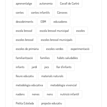
aprenentatge
autonomia
Cavall de Cartró
contes
contes infantils
Cànoves
descobriments
EBM
educadores
escola bressol
escola bressol municipal
escoles
escoles bressol
escoles bressol municipals
escoles de primària
escoles verdes
experimentació
familiarització
famílies
hàbits saludables
infants
jardí
jocs
llar d'infants
lleure educatiu
materials naturals
metodologia educativa
metodologia vivencial
nadons
nenes
nens
nutrició infantil
Petita Estelada
projecte educatiu