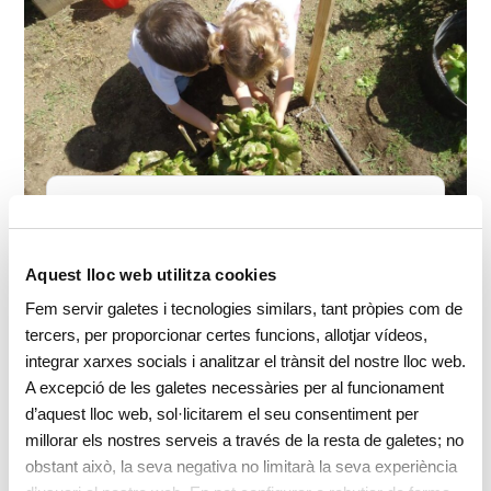
La coeducació a l’escola bressol.
Eduquem en la diversitat!
Aquest lloc web utilitza cookies
Fem servir galetes i tecnologies similars, tant pròpies com de
tercers, per proporcionar certes funcions, allotjar vídeos,
La igualtat entre homes i dones és un dels principis
integrar xarxes socials i analitzar el trànsit del nostre lloc web.
rectors de la coeducació. L'escola bressol és el
A excepció de les galetes necessàries per al funcionament
primer espai on viure la diversitat.
d’aquest lloc web, sol·licitarem el seu consentiment per
millorar els nostres serveis a través de la resta de galetes; no
obstant això, la seva negativa no limitarà la seva experiència
+ Info