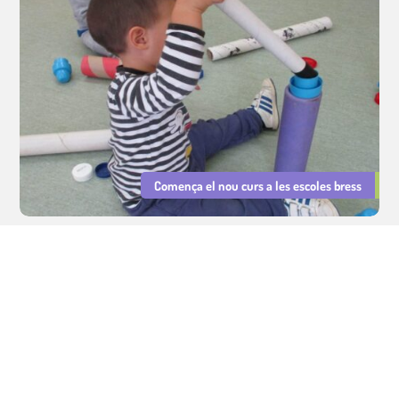
Comença el nou curs a les escoles bress
Serveis Educatius Cavall de Cartró : sector educatiu, cuina i lleure.
Gestió d'escoles bressol municipals, cuina escolar i lleure educatiu.
Avís legal
|
Política de privacitat
|
Política de Cookies
Integritat i Conducta
|
PRL
|
Declaració d'Igualtat i Resp. Social
©
Tots els drets reservats.