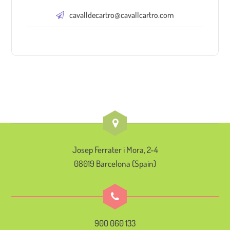
cavalldecartro@cavallcartro.com
Josep Ferrater i Mora, 2-4
08019 Barcelona (Spain)
900 060 133