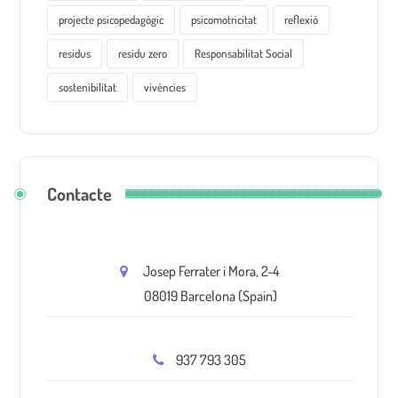
projecte psicopedagògic
psicomotricitat
reflexió
residus
residu zero
Responsabilitat Social
sostenibilitat
vivències
Contacte
Josep Ferrater i Mora, 2-4
08019 Barcelona (Spain)
937 793 305