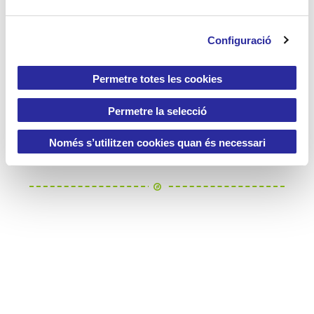
c
participar? Fes clic a la imatge sota
o
aquest text.
Configuració
n
s
e
Permetre totes les cookies
n
t
Permetre la selecció
i
m
Només s’utilitzen cookies quan és necessari
e
n
t