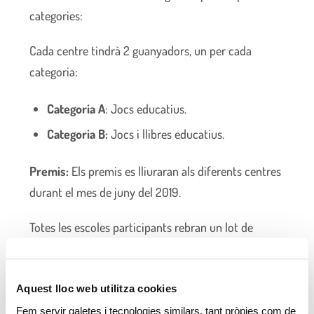
categories:
Cada centre tindrà 2 guanyadors, un per cada
categoria:
Categoria A
: Jocs educatius.
Categoria B:
Jocs i llibres educatius.
Premis:
Els premis es lliuraran als diferents centres
durant el mes de juny del 2019.
Totes les escoles participants rebran un lot de
joguines educatives que s’entregarà a l’equip
educatiu de l’escola el dia del lliurament de premis,
Aquest lloc web utilitza cookies
al mateix centre.
Fem servir galetes i tecnologies similars, tant pròpies com de