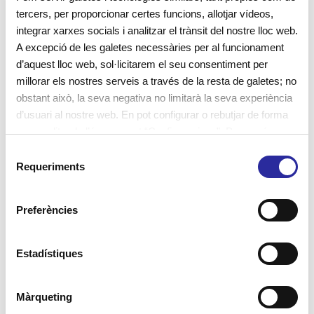
Treballs:
Els treballs que es presentin a aquest
tercers, per proporcionar certes funcions, allotjar vídeos,
integrar xarxes socials i analitzar el trànsit del nostre lloc web.
concurs romandran a disposició de Cavall de Cartró
A excepció de les galetes necessàries per al funcionament
Serveis Educatius S.L., per utilitzar-los única i
d’aquest lloc web, sol·licitarem el seu consentiment per
exclusivament per el concurs en si mateix.
millorar els nostres serveis a través de la resta de galetes; no
obstant això, la seva negativa no limitarà la seva experiència
Organitza Cavall de Cartró Serveis Educatius S.L.,
d’usuari al nostre web. En pot configurar o rebutjar de forma
domiciliada a Barcelona, carrer Josep Ferrater i
personalitzada l’ús prement “Configuracions”. Per a més
informació, pot consultar la nostra
Política de Galetes
.
Mora, núm. 2-4 08019 Barcelona amb C.I.F.:
S
Requeriments
e
B63618045.
l
e
La participació al concurs suposa l’acceptació de les
Preferències
c
bases i la decisió del jurat.
c
i
Estadístiques
ó
d
Màrqueting
e
Vols descarregar la plantilla per