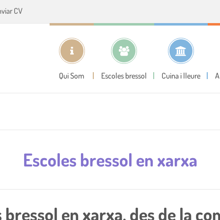
nviar CV
Qui Som
Escoles bressol
Cuina i lleure
A
Escoles bressol en xarxa
bressol en xarxa, des de la com