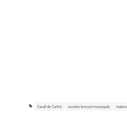
Cavall de Cartró
escoles bressol municipals
materi