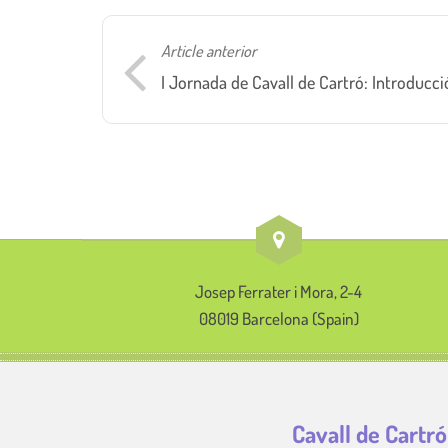
Article anterior
I Jornada de Cavall de Cartró: Introducció
Josep Ferrater i Mora, 2-4
08019 Barcelona (Spain)
Cavall de Cartró