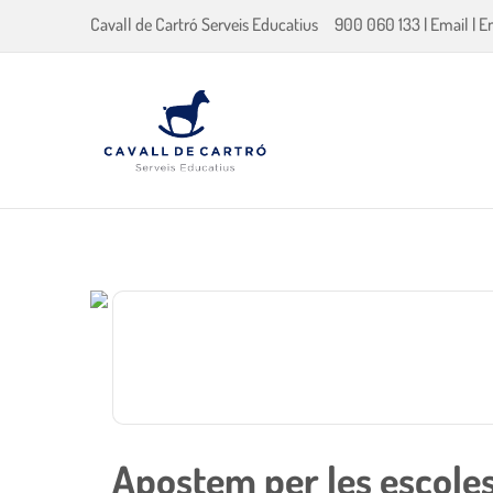
Cavall de Cartró Serveis Educatius
900 060 133
|
Email
|
E
Apostem per les escoles 