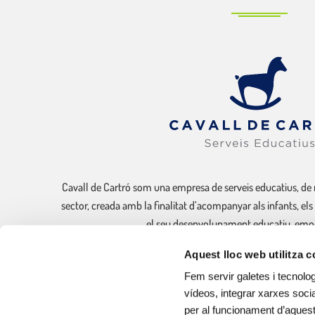
Cavall de Cartró som una empresa de serveis educatius, de 
sector, creada amb la finalitat d’acompanyar als infants, els
el seu desenvolupament educatiu, emoci
Aquest lloc web utilitza 
Sóm experts en la gestió de llars d’infants municipals, cu
Fem servir galetes i tecnolog
vídeos, integrar xarxes socia
per al funcionament d’aquest 