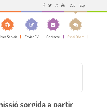
Cat
Esp
ltres Serveis
Enviar CV
Contacte
Espai Obert
issió sorgida a partir