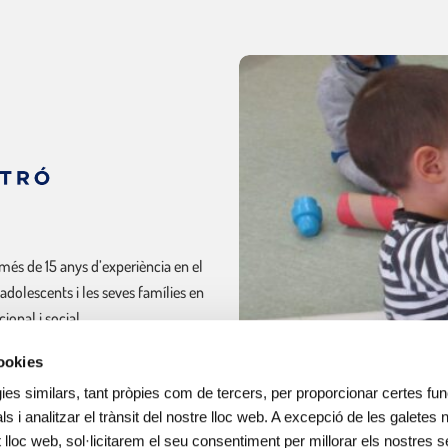
més de 15 anys d’experiència en el
 adolescents i les seves famílies en
onal i social.
cookies
ines escolars i lleure educatiu.
ies similars, tant pròpies com de tercers, per proporcionar certes func
ls i analitzar el trànsit del nostre lloc web. A excepció de les galetes
lloc web, sol·licitarem el seu consentiment per millorar els nostres s