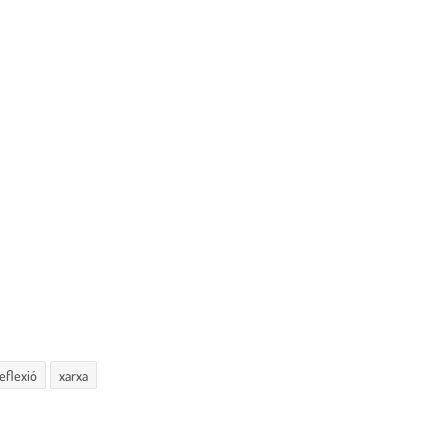
eflexió
xarxa