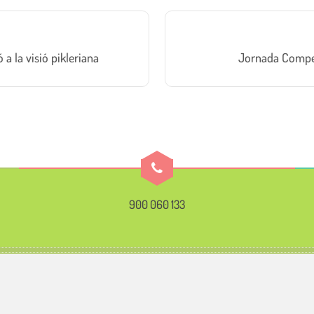
 a la visió pikleriana
Jornada Competè
900 060 133