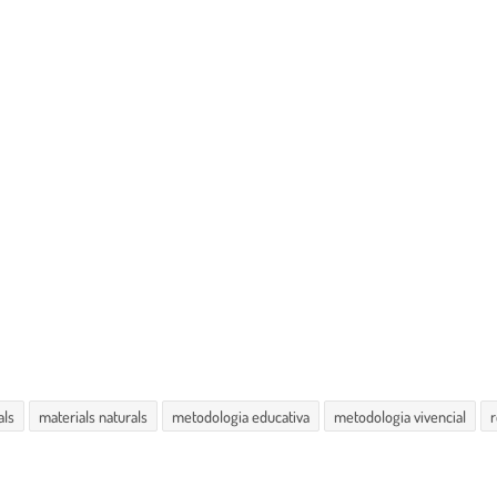
als
materials naturals
metodologia educativa
metodologia vivencial
r