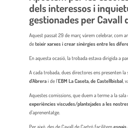
dels interessos i inquie
gestionades per Cavall 
Aquest passat 29 de març vàrem celebrar, com ane
de
teixir xarxes i crear sinèrgies entre les dife
En aquesta ocasió, la trobada estava dirigida a pa
A cada trobada, dues directores ens presenten la s
d’Abrera
i de l’
EBM La Caseta, de Castellbisbal
, 
Aquestes comissions, que duem a terme a la sala d
experiències viscudes/plantejades a les nostre
d’aprenentatge.
Per això, des de Cavall de Cartró facilitem
espais