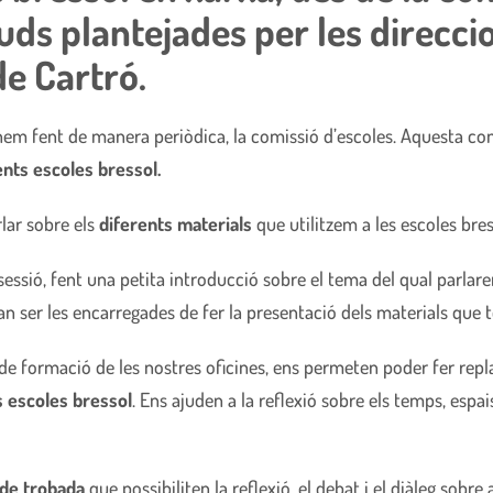
tuds plantejades per les direcci
de Cartró.
m fent de manera periòdica, la comissió d’escoles. Aquesta comi
rents escoles bressol.
rlar sobre els
diferents materials
que utilitzem a les escoles bres
essió, fent una petita introducció sobre el tema del qual parlarem
van ser les encarregades de fer la presentació dels materials que te
e formació de les nostres oficines, ens permeten poder fer replan
s escoles bressol
. Ens ajuden a la reflexió sobre els temps, esp
 de trobada
que possibiliten la reflexió, el debat i el diàleg sob