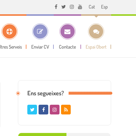
Cat
Esp
ltres Serveis
Enviar CV
Contacte
Espai Obert
Ens segueixes?