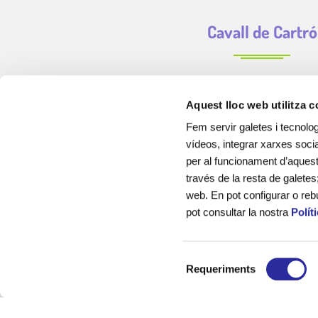
Cavall de Cartró
Aquest lloc web utilitza 
Fem servir galetes i tecnolog
vídeos, integrar xarxes socia
per al funcionament d’aquest 
través de la resta de galetes
web. En pot configurar o reb
pot consultar la nostra
Polít
Cavall de Cartró som una empresa de serveis educatius, de 
sector, creada amb la finalitat d’acompanyar als infants, els
S
el seu desenvolupament educatiu, emoci
Requeriments
e
l
Sóm experts en la gestió de llars d’infants municipals, cu
e