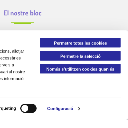
El nostre bloc
Permetre totes les cookies
ions, allotjar
Permetre la selecció
 necessàries
erveis a
Només s’utilitzen cookies quan és
uari al nostre
és informació,
necessari
queting
Configuració