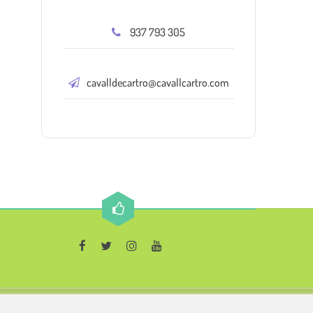
937 793 305
cavalldecartro@cavallcartro.com