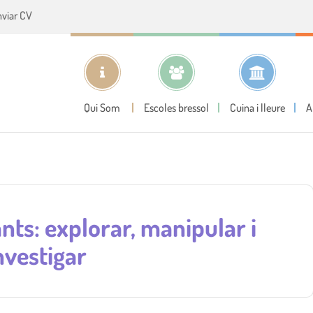
nviar CV
Qui Som
Escoles bressol
Cuina i lleure
A
nts: explorar, manipular i
nvestigar