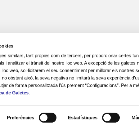
cookies
ies similars, tant pròpies com de tercers, per proporcionar certes func
ls i analitzar el trànsit del nostre lloc web. A excepció de les galetes
lloc web, sol·licitarem el seu consentiment per millorar els nostres s
; no obstant això, la seva negativa no limitarà la seva experiència d’us
utjar de forma personalitzada l’ús prement “Configuracions”. Per a m
ica de Galetes
.
més de 15 anys d’experiència en el
 adolescents i les seves famílies en
onal i social.
Preferències
Estadístiques
Màr
ines escolars i lleure educatiu.