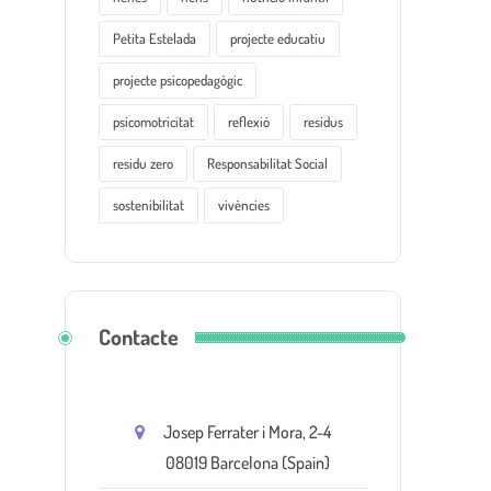
Petita Estelada
projecte educatiu
projecte psicopedagògic
psicomotricitat
reflexió
residus
residu zero
Responsabilitat Social
sostenibilitat
vivències
Contacte
Josep Ferrater i Mora, 2-4
08019 Barcelona (Spain)