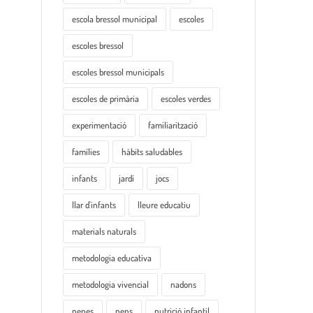
escola bressol municipal
escoles
escoles bressol
escoles bressol municipals
escoles de primària
escoles verdes
experimentació
familiarització
famílies
hàbits saludables
infants
jardí
jocs
llar d'infants
lleure educatiu
materials naturals
metodologia educativa
metodologia vivencial
nadons
nenes
nens
nutrició infantil