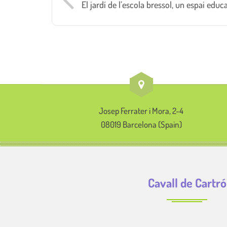
El jardí de l’escola bressol, un espai edu
Josep Ferrater i Mora, 2-4
08019 Barcelona (Spain)
Cavall de Cartró