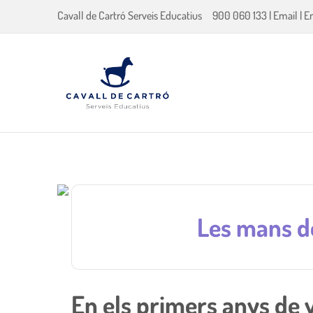
Cavall de Cartró Serveis Educatius
900 060 133
|
Email
|
E
Les mans de
En els primers anys de v