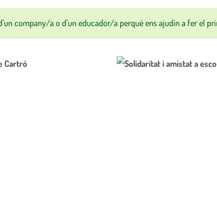
 d’un company/a o d’un educador/a perquè ens ajudin a fer el pr