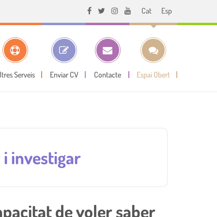
Cat
Esp
ltres Serveis
Enviar CV
Contacte
Espai Obert
i investigar
apacitat de voler saber