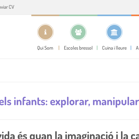
nviar CV
Qui Som
Escoles bressol
Cuina i lleure
A
ls infants: explorar, manipular 
ida és quan la imaginació i la c