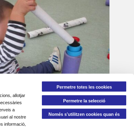
Permetre totes les cookies
ions, allotjar
Permetre la selecció
Comença el nou curs a les escoles bress
 necessàries
erveis a
Només s’utilitzen cookies quan és
uari al nostre
és informació,
necessari