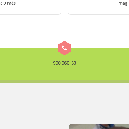
catiu més
Imagi
900 060 133