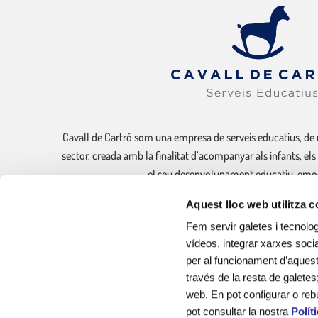
Cavall de Cartró som una empresa de serveis educatius, de 
sector, creada amb la finalitat d’acompanyar als infants, els
el seu desenvolupament educatiu, emoci
Aquest lloc web utilitza 
Sóm experts en la gestió de llars d’infants municipals, cu
Fem servir galetes i tecnolog
vídeos, integrar xarxes socia
per al funcionament d’aquest 
través de la resta de galetes
web. En pot configurar o reb
pot consultar la nostra
Polít