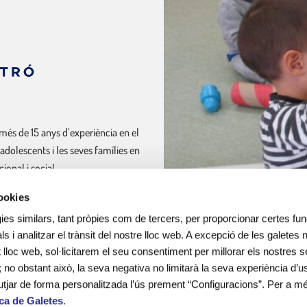
més de 15 anys d’experiència en el
 adolescents i les seves famílies en
onal i social.
cookies
ines escolars i lleure educatiu.
ies similars, tant pròpies com de tercers, per proporcionar certes func
ls i analitzar el trànsit del nostre lloc web. A excepció de les galetes
lloc web, sol·licitarem el seu consentiment per millorar els nostres s
; no obstant això, la seva negativa no limitarà la seva experiència d’us
utjar de forma personalitzada l’ús prement “Configuracions”. Per a m
ica de Galetes
.