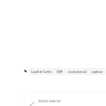
Cavall de Cartró
EBM
escola bressol
explorar
Article anterior