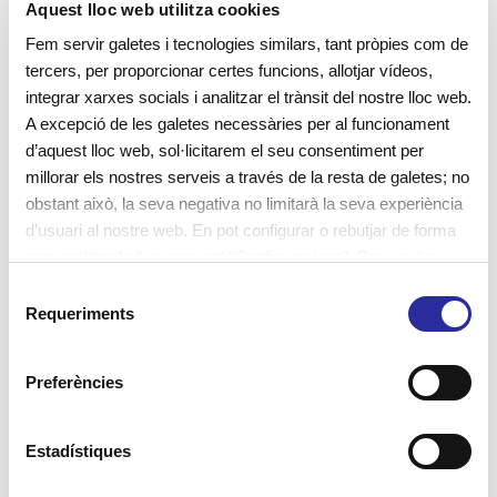
Aquest lloc web utilitza cookies
contes
contes infantils
Cànoves
Fem servir galetes i tecnologies similars, tant pròpies com de
descobriments
EBM
educadores
tercers, per proporcionar certes funcions, allotjar vídeos,
integrar xarxes socials i analitzar el trànsit del nostre lloc web.
escola bressol
escola bressol municipal
escoles
A excepció de les galetes necessàries per al funcionament
escoles bressol
escoles bressol municipals
d’aquest lloc web, sol·licitarem el seu consentiment per
millorar els nostres serveis a través de la resta de galetes; no
escoles de primària
escoles verdes
experimentació
obstant això, la seva negativa no limitarà la seva experiència
familiarització
famílies
hàbits saludables
d’usuari al nostre web. En pot configurar o rebutjar de forma
personalitzada l’ús prement “Configuracions”. Per a més
infants
jardí
jocs
llar d'infants
informació, pot consultar la nostra
Política de Galetes
.
S
Requeriments
lleure educatiu
materials naturals
e
l
metodologia educativa
metodologia vivencial
e
Preferències
c
nadons
nenes
nens
nutrició infantil
c
Petita Estelada
projecte educatiu
i
Estadístiques
ó
projecte psicopedagògic
psicomotricitat
reflexió