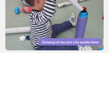
Comença el nou curs a les escoles bress
Serveis Educatius Cavall de Cartró : sector educatiu, cuina i lleure.
Gestió d'escoles bressol municipals, cuina escolar i lleure educatiu.
Avís legal
|
Política de privacitat
|
Política de Cookies
Integritat i Conducta
|
PRL
|
Declaració d'Igualtat i Resp. Social
©
Tots els drets reservats.
Dissenyat per
LMC
i
Patitus