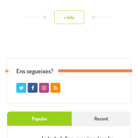
+ Info
Ens segueixes?
Popular
Recent