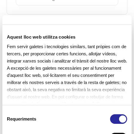
Etiquetes
Aquest lloc web utilitza cookies
Fem servir galetes i tecnologies similars, tant pròpies com de
activitats
adaptació a escola bressol
alimentació
tercers, per proporcionar certes funcions, allotjar vídeos,
integrar xarxes socials i analitzar el trànsit del nostre lloc web.
aprenentatge
autonomia
Cavall de Cartró
A excepció de les galetes necessàries per al funcionament
contes
contes infantils
Cànoves
d’aquest lloc web, sol·licitarem el seu consentiment per
millorar els nostres serveis a través de la resta de galetes; no
descobriments
EBM
educadores
obstant això, la seva negativa no limitarà la seva experiència
d’usuari al nostre web. En pot configurar o rebutjar de forma
escola bressol
escola bressol municipal
escoles
personalitzada l’ús prement “Configuracions”. Per a més
escoles bressol
escoles bressol municipals
informació, pot consultar la nostra
Política de Galetes
.
S
Requeriments
escoles de primària
escoles verdes
experimentació
e
l
familiarització
famílies
hàbits saludables