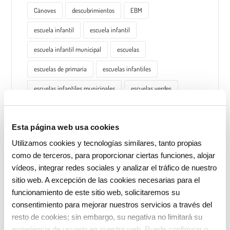
Cànoves
descubrimientos
EBM
escuela infantil
escuela infantil
escuela infantil municipal
escuelas
escuelas de primaria
escuelas infantiles
escuelas infantiles municipales
escuelas verdes
espacio del mediodía
experimentación
Esta página web usa cookies
familiarización
familias
hábitos saludables
Utilizamos cookies y tecnologías similares, tanto propias
juegos
materiales
materiales naturales
como de terceros, para proporcionar ciertas funciones, alojar
metodología educativa
metodología vivencial
vídeos, integrar redes sociales y analizar el tráfico de nuestro
sitio web. A excepción de las cookies necesarias para el
niñas
niños
niños
ocio educativo
funcionamiento de este sitio web, solicitaremos su
consentimiento para mejorar nuestros servicios a través del
proyecto educativo
proyecto psicopedagógico
resto de cookies; sin embargo, su negativa no limitará su
psicomotricidad
reflexión
residuo cero
experiencia de usuario en nuestra web. Puede configurar o