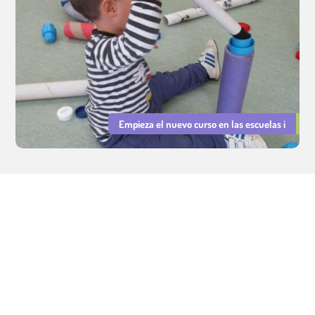
Empieza el nuevo curso en las escuelas i
Servicios Educativos Cavall de Cartró. Gestión de escuelas
infantiles municipales.
Aviso legal
|
Política de Privacidad
|
Política de Cookies
Integridad y Conducta
|
PRL
|
Declaración de Igualdad y Resp.
Social
©
Tots els drets reservats.