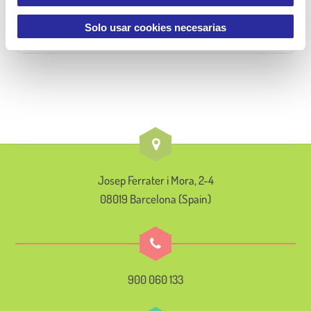
t
i
Solo usar cookies necesarias
m
i
e
n
t
o
Josep Ferrater i Mora, 2-4
08019 Barcelona (Spain)
900 060 133