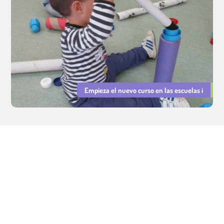
Empieza el nuevo curso en las escuelas i
Servicios Educativos Cavall de Cartró. Gestión de escuelas
infantiles municipales.
Aviso legal
|
Política de Privacidad
|
Política de Cookies
Integridad y Conducta
|
PRL
|
Declaración de Igualdad y Resp.
Social
©
Tots els drets reservats.