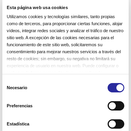
Cànoves
descubrimientos
EBM
Esta página web usa cookies
Utilizamos cookies y tecnologías similares, tanto propias
escuela infantil
escuela infantil
como de terceros, para proporcionar ciertas funciones, alojar
escuela infantil municipal
escuelas
vídeos, integrar redes sociales y analizar el tráfico de nuestro
sitio web. A excepción de las cookies necesarias para el
escuelas de primaria
escuelas infantiles
funcionamiento de este sitio web, solicitaremos su
consentimiento para mejorar nuestros servicios a través del
escuelas infantiles municipales
escuelas verdes
resto de cookies; sin embargo, su negativa no limitará su
espacio del mediodía
experimentación
experiencia de usuario en nuestra web. Puede configurar o
rechazar de forma personalizada su uso pulsando
familiarización
familias
hábitos saludables
“Configuraciones”. Para más información, puede consultar
S
juegos
materiales
materiales naturales
nuestra
Política de Cookies
.
Necesario
e
l
metodología educativa
metodología vivencial
e
Preferencias
niñas
niños
niños
ocio educativo
c
c
proyecto educativo
proyecto psicopedagógico
i
Estadística
psicomotricidad
reflexión
residuo cero
ó