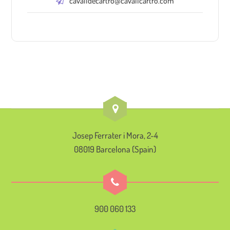
cavalldecartro@cavallcartro.com
Josep Ferrater i Mora, 2-4
08019 Barcelona (Spain)
900 060 133